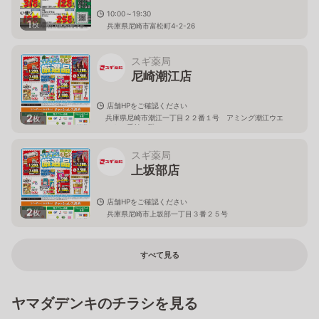
10:00～19:30
1
枚
兵庫県尼崎市富松町4-2-26
スギ薬局
尼崎潮江店
店舗HPをご確認ください
2
兵庫県尼崎市潮江一丁目２２番１号 アミング潮江ウエ
枚
スト１番館１階
スギ薬局
上坂部店
店舗HPをご確認ください
2
枚
兵庫県尼崎市上坂部一丁目３番２５号
すべて見る
ヤマダデンキのチラシを見る