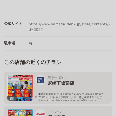
公式サイト
https://www.yamada-denki.jp/store/contents/?
d=3097
駐車場
有
この店舗の近くのチラシ
洋服の青山
尼崎下坂部店
■通常営業時間 平日：10:00〜20:00 土日祝日：10:00〜
20:00 ※土日祝および期間により、急な変動することが
8
枚
ありますので 詳細はホームページを確認ください
兵庫県尼崎市次屋三丁目16番30号
ジャパン