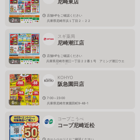
尼崎東店
店舗HPをご確認ください
2
枚
兵庫県尼崎市浜１丁目２－２２
スギ薬局
尼崎潮江店
店舗HPをご確認ください
2
兵庫県尼崎市潮江一丁目２２番１号 アミング潮江ウエ
枚
スト１番館１階
KOHYO
阪急園田店
7:00～23:00
6
枚
兵庫県尼崎市東園田町9-48-1
コープこうべ
コープ尼崎近松
ホームページよりご確認ください。