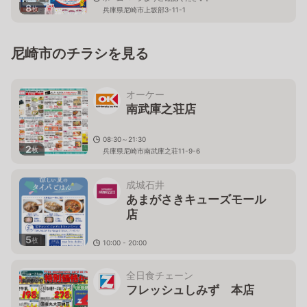
8
枚
兵庫県尼崎市上坂部3-11-1
尼崎市のチラシを見る
オーケー
南武庫之荘店
08:30～21:30
2
枚
兵庫県尼崎市南武庫之荘11-9-6
成城石井
あまがさきキューズモール
店
5
枚
10:00 - 20:00
兵庫県尼崎市潮江1-3-1 あまがさきキューズモール1F
全日食チェーン
フレッシュしみず 本店