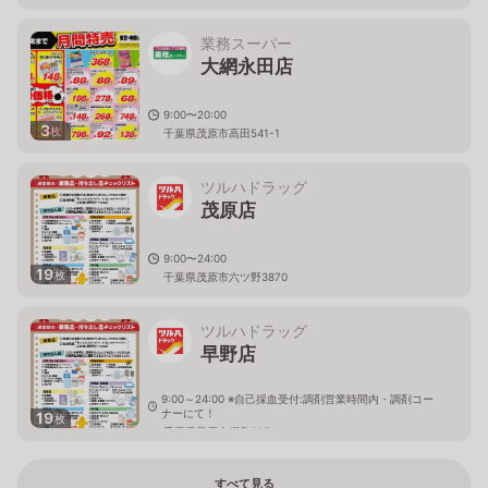
業務スーパー
大網永田店
9:00〜20:00
3
枚
千葉県茂原市高田541-1
ツルハドラッグ
茂原店
9:00〜24:00
19
枚
千葉県茂原市六ツ野3870
ツルハドラッグ
早野店
9:00～24:00 ※自己採血受付:調剤営業時間内・調剤コー
ナーにて！
19
枚
千葉県茂原市綱島885-1
すべて見る