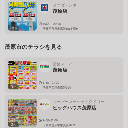
ヤマダデンキ
茂原店
10:00～20:00
29
枚
千葉県茂原市高師1666番地
茂原市のチラシを見る
業務スーパー
茂原店
8:30～21:00
3
枚
千葉県茂原市高師500
スーパーマーケットタイヨー
ビッグハウス茂原店
9:00-21:00
2
枚
千葉県茂原市東茂原16-3