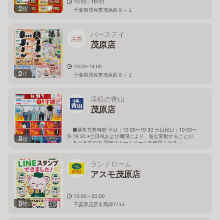
10:00～19:00
2
枚
千葉県茂原市茂原西９－１
バースデイ
茂原店
10:00-19:00
2
枚
千葉県茂原市茂原西９－１
洋服の青山
茂原店
■通常営業時間 平日：10:00〜19:30 土日祝日：10:00〜
19:30 ※土日祝および期間により、急な変動することが
8
枚
ありますので 詳細はホームページを確認ください
千葉県茂原市茂原1011番地1
ランドローム
アスモ茂原店
10:00～20:00
5
枚
千葉県茂原市高師1735