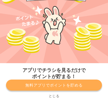
今すぐアプリをダウンロードする
アプリでチラシを見るだけで
ポイントが貯まる！
無料アプリでポイントを貯める
プライバシーポリシー
利用規約
運営会社
サービスに関してのお問い合わせ
チラシ掲載をお考えの方
とじる
Copyright© Kurashiru, Inc. All Rights Reserved.