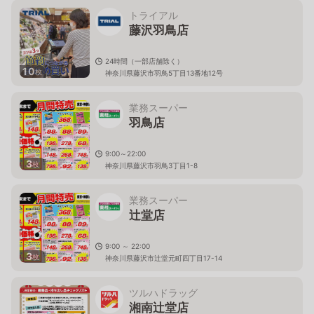
トライアル
藤沢羽鳥店
24時間（一部店舗除く）
10
枚
神奈川県藤沢市羽鳥5丁目13番地12号
業務スーパー
羽鳥店
9:00～22:00
3
枚
神奈川県藤沢市羽鳥3丁目1-8
業務スーパー
辻堂店
9:00 ～ 22:00
3
枚
神奈川県藤沢市辻堂元町四丁目17-14
ツルハドラッグ
湘南辻堂店