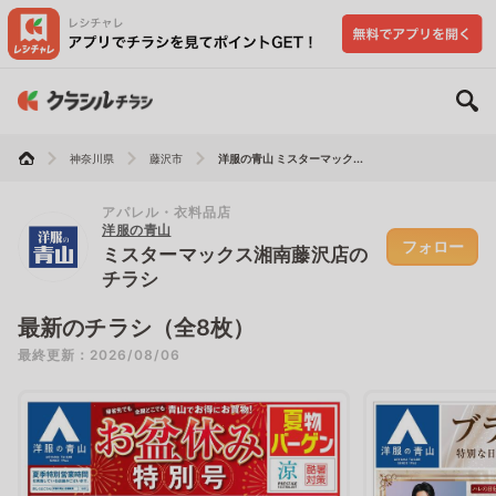
神奈川県
藤沢市
洋服の青山 ミスターマック...
アパレル・衣料品店
洋服の青山
フォロー
ミスターマックス湘南藤沢店の
チラシ
最新のチラシ（全8枚）
最終更新：2026/08/06