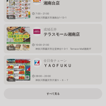
湘南台店
7:00～21:00
2
枚
神奈川県藤沢市湘南台1-13-1
成城石井
テラスモール湘南店
10:00-21:00
6
枚
神奈川県藤沢市辻堂神台1-3-1 Terrace Mall湘南1F
全日食チェーン
ＹＡＯＦＵＫＵ
09:00～20:00
1
枚
神奈川県藤沢市片瀬５－６－７
すべて見る