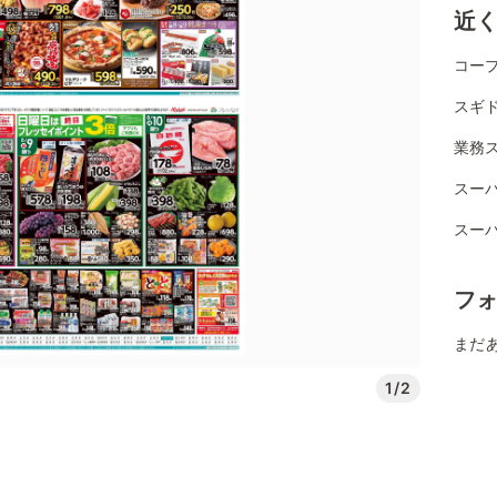
近
コー
スギ
業務ス
スー
スー
フ
まだ
1/2