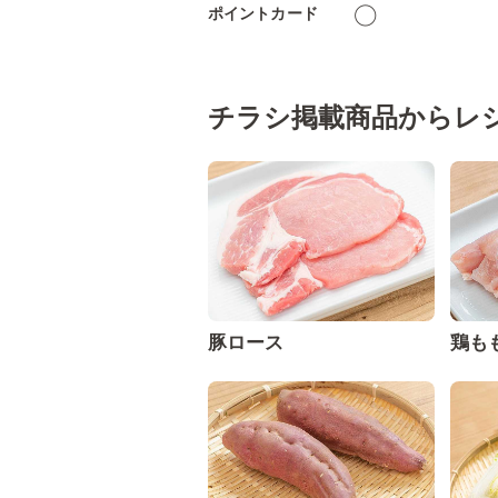
ポイントカード
◯
チラシ掲載商品からレ
豚ロース
鶏も