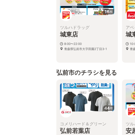
16
枚
ツルハドラッグ
アベ
城東店
城
8:00〜22:00
10:
青森県弘前市大字田園2丁目3-1
青
弘前市のチラシを見る
44
枚
コメリハード＆グリーン
ツル
弘前若葉店
安