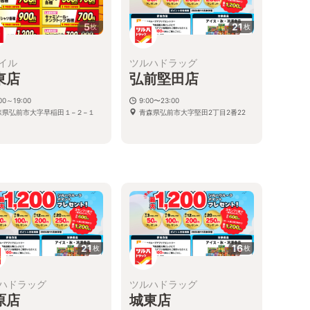
5
21
枚
枚
イル
ツルハドラッグ
東店
弘前堅田店
00～19:00
9:00〜23:00
森県弘前市大字早稲田１−２−１
青森県弘前市大字堅田2丁目2番22
21
16
枚
枚
ハドラッグ
ツルハドラッグ
原店
城東店