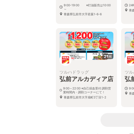
9:00-19:00 ※灯油販売は10:00
2
～
青
青森県弘前市大字若葉1-6-6
21
枚
ツルハドラッグ
ツル
弘前アルカディア店
弘
9:00～22:00 ※自己採血受付:調剤営
9:
業時間内・調剤コーナーにて！
青
青森県弘前市大字扇町3丁目1-2