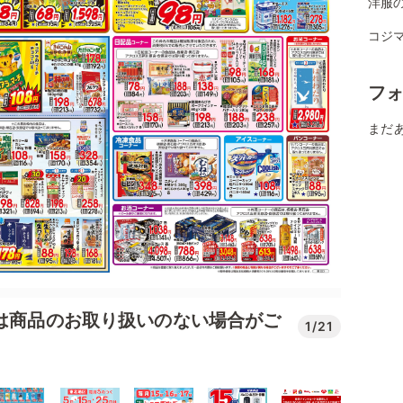
洋服
コジマ
フ
まだ
では商品のお取り扱いのない場合がご
1/21