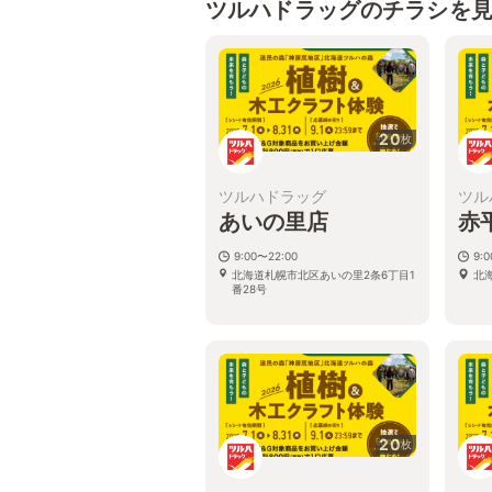
ツルハドラッグのチラシを
20
枚
ツルハドラッグ
ツル
あいの里店
赤
9:00〜22:00
9:
北海道札幌市北区あいの里2条6丁目1
北
番28号
20
枚