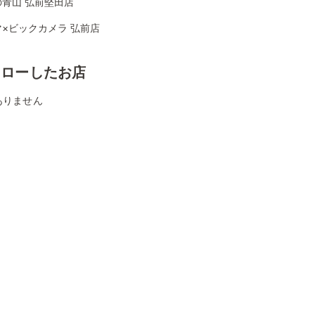
の青山 弘前堅田店
×ビックカメラ 弘前店
ォローしたお店
ありません