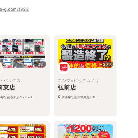
uha-g.com/1922
3
27
枚
枚
トバックス
コジマ×ビックカメラ
前東店
弘前店
森県弘前市末広５−１−１
青森県弘前市城東北4-6-3