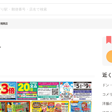
前境関店
シ
近
ドン
コメ
洋服