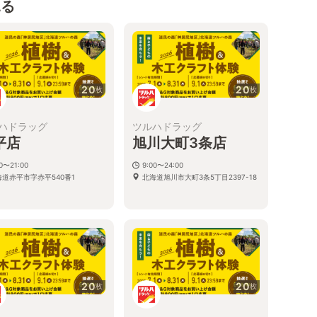
見る
20
20
枚
枚
ハドラッグ
ツルハドラッグ
平店
旭川大町3条店
00〜21:00
9:00〜24:00
海道赤平市字赤平540番1
北海道旭川市大町3条5丁目2397-18
20
20
枚
枚