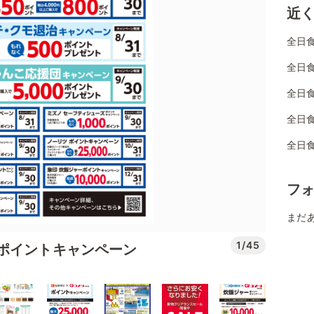
近
全日
全日
全日食
全日
全日
フ
まだ
1/45
ポイントキャンペーン