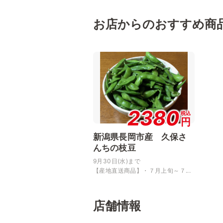
お店からのおすすめ商
2380
税込
円
新潟県長岡市産 久保さ
んちの枝豆
9月30日(水)まで
【産地直送商品】・７月上旬～７...
店舗情報