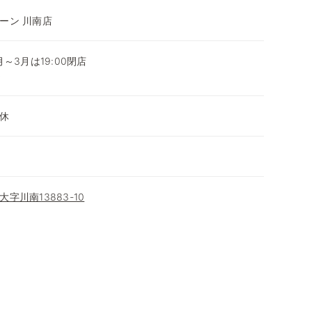
ーン 川南店
0月～3月は19:00閉店
～
休
字川南13883-10