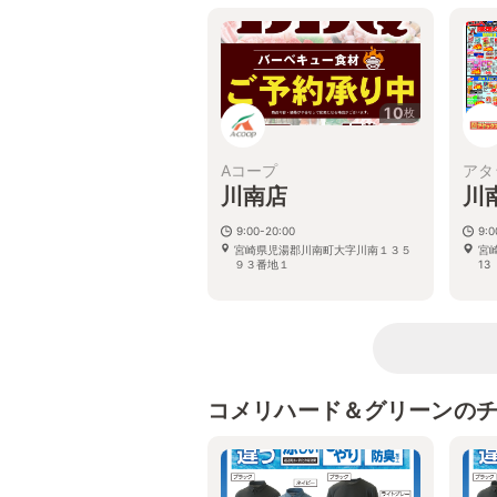
10
枚
Aコープ
アタ
川南店
川
9:00-20:00
9:
宮崎県児湯郡川南町大字川南１３５
宮崎
９３番地１
13
コメリハード＆グリーンの