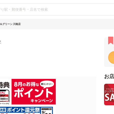
＆グリーン 川南店
ン
お