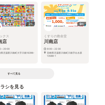
2
9
枚
枚
ックス
くすりの救命堂
南店
川南店
00～20:00
8:00～22:30
県児湯郡川南町大字川南16396-
宮崎県児湯郡川南町川南字出水原
13588-1
すべて見る
チラシを見る