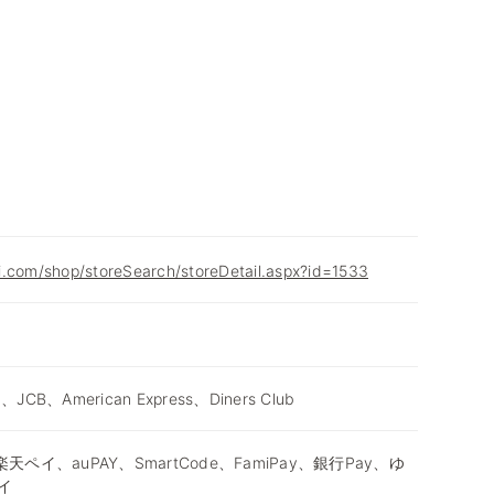
i.com/shop/storeSearch/storeDetail.aspx?id=1533
d、JCB、American Express、Diners Club
天ペイ、auPAY、SmartCode、FamiPay、銀行Pay、ゆ
イ