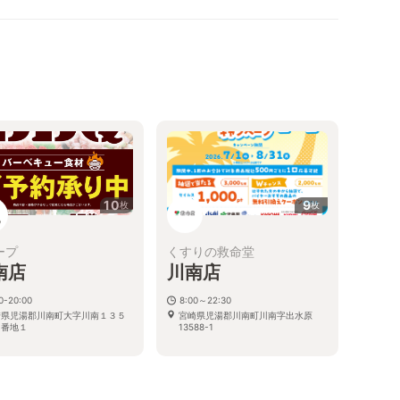
10
9
枚
枚
ープ
くすりの救命堂
南店
川南店
0-20:00
8:00～22:30
崎県児湯郡川南町大字川南１３５
宮崎県児湯郡川南町川南字出水原
３番地１
13588-1
る