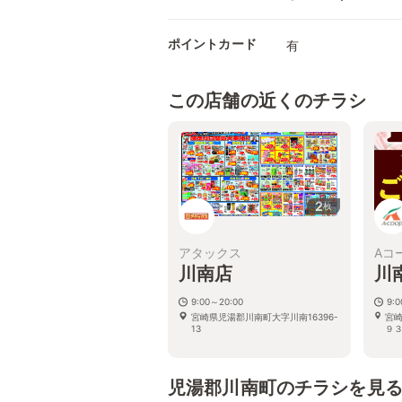
ポイントカード
有
この店舗の近くのチラシ
2
枚
アタックス
Aコ
川南店
川
9:00～20:00
9:0
宮崎県児湯郡川南町大字川南16396-
宮
13
９
児湯郡川南町のチラシを見