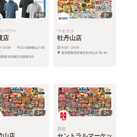
55
2
枚
枚
リパワー
ウオロク
渡店
牡丹山店
00-20:00 平日の資材館は7:00
9:00～24:00
店
新潟県新潟市東区牡丹山3-18-34
潟県新潟市東区河渡庚320
2
2
枚
枚
原信
竹山店
セントラルマーケッ