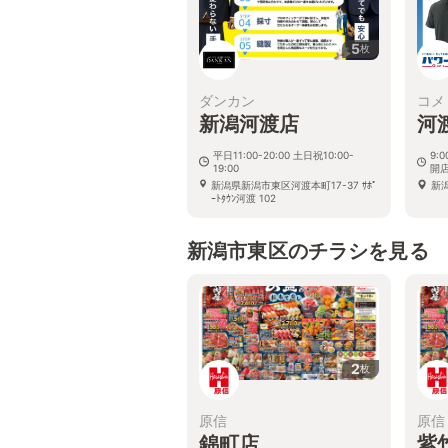
5
枚
ダンカン
コメ
新潟河渡店
河
平日11:00-20:00 土日祝10:00-
9:
19:00
開
新潟県新潟市東区河渡本町17-37 ｻﾎﾟ
新
ｰﾄﾀｳﾝ河渡 102
新潟市東区のチラシを見る
2
枚
原信
原信
錦町店
紫