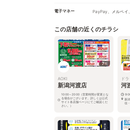
電子マネー
PayPay、メルペイ、
この店舗の近くのチラシ
7
枚
AOKI
ドラ
新潟河渡店
河
10:00～20:00（営業時間が変更とな
9:
る場合がございます。詳しくは公式
新潟
サイト各店舗ページにてご確認くだ
信
さい。）
新潟県新潟市東区河渡本町1-23