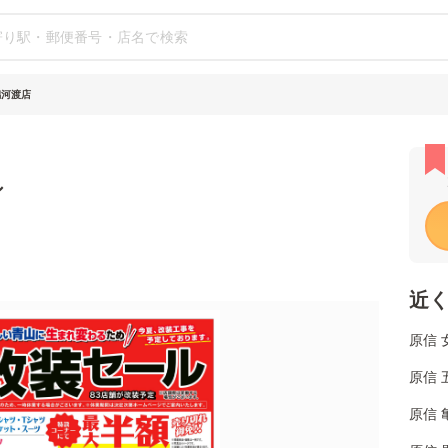
潟河渡店
シ
近
原信 
原信 
原信 