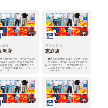
8
8
枚
枚
の青山
洋服の青山
見沢店
恵庭店
常営業時間 平日：10:00〜19:00
■通常営業時間 平日：10:00〜19:30
祝日：10:00〜19:00 ※土日祝お
土日祝日：10:00〜19:30 ※土日祝お
び期間により、急な変動すること
よび期間により、急な変動すること
ありますので 詳細はホームページ
がありますので 詳細はホームページ
確認ください
を確認ください
海道岩見沢市大和二条八丁目6番地
北海道恵庭市黄金南六丁目10番地の
5
8
8
枚
枚