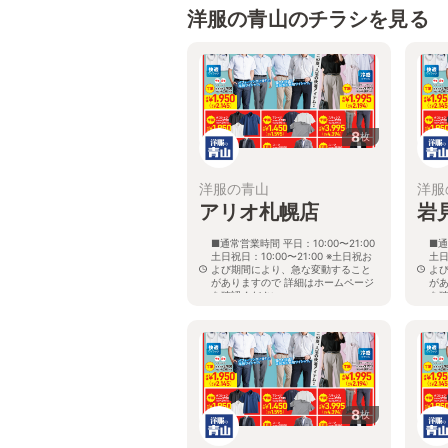
洋服の青山のチラシを見る
8
枚
洋服の青山
洋服
アリオ札幌店
岩
■通常営業時間 平日：10:00〜21:00
■通
土日祝日：10:00〜21:00 ※土日祝お
土日
よび期間により、急な変動すること
よ
がありますので 詳細はホームページ
が
を確認ください
を
北海道札幌市東区北七条東九丁目2番
北
20号 アリオ札幌３階
8
枚