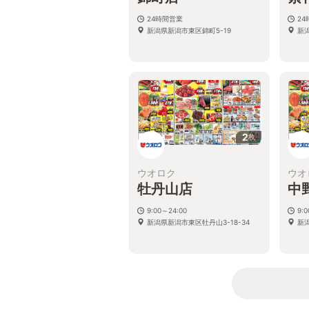
24時間営業
2
新潟県新潟市東区錦町5-19
新潟
2
枚
ウオロク
ウオ
牡丹山店
中
9:00～24:00
9:
新潟県新潟市東区牡丹山3-18-34
新潟