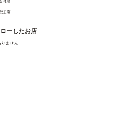
黒埼店
近江店
ォローしたお店
ありません