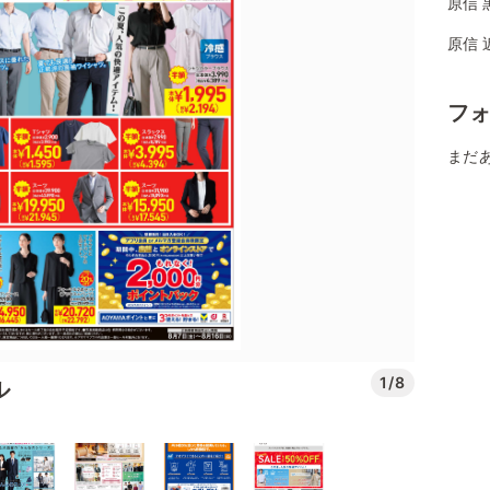
原信 
原信 
フ
まだ
1/8
ル