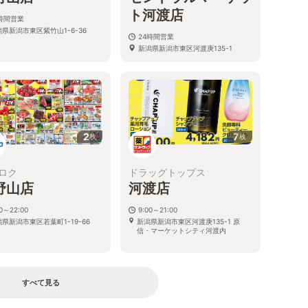
ト河渡店
4時間営業
県新潟市東区紫竹山1-6-36
24時間営業
新潟県新潟市東区河渡庚135-1
2
7
枚
枚
ロク
ドラッグトップス
野山店
河渡店
00～22:00
9:00～21:00
県新潟市東区若葉町1-19-66
新潟県新潟市東区河渡庚135-1 原
信・マーケットシティ河渡内
すべて見る