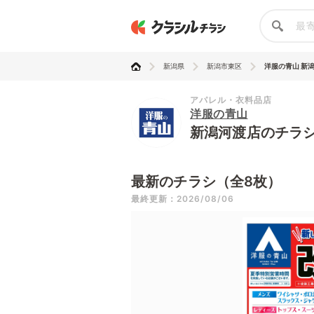
新潟県
新潟市東区
洋服の青山 新
アパレル・衣料品店
洋服の青山
新潟河渡店のチラ
最新のチラシ（全8枚）
最終更新：2026/08/06