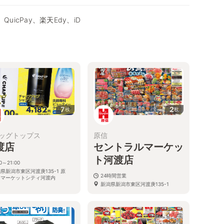
QuicPay、楽天Edy、iD
7
2
枚
枚
ッグトップス
原信
渡店
セントラルマーケッ
ト河渡店
00～21:00
県新潟市東区河渡庚135-1 原
24時間営業
・マーケットシティ河渡内
新潟県新潟市東区河渡庚135-1