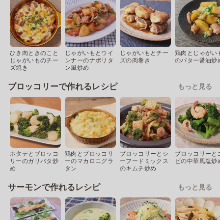
ひき肉ときのこと
じゃがいもとウイ
じゃがいもとチー
鶏肉とじゃがい
じゃがいものチー
ンナーのナポリタ
ズの肉巻き
のバター醤油炒
ズ焼き
ン風炒め
ブロッコリーで作れるレシピ
もっと見る
ホタテとブロッコ
鶏肉とブロッコリ
ブロッコリーとシ
ブロッコリーと
リーのガリバタ炒
ーのマカロニグラ
ーフードミックス
ビの中華風塩炒
め
タン
のキムチ炒め
サーモンで作れるレシピ
もっと見る