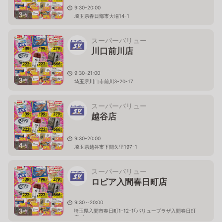
9:30-20:00
3
枚
埼玉県春日部市大場14-1
スーパーバリュー
川口前川店
9:30-21:00
3
枚
埼玉県川口市前川3-20-17
スーパーバリュー
越谷店
9:30-20:00
4
枚
埼玉県越谷市下間久里197-1
スーパーバリュー
ロピア入間春日町店
9:30～20:00
3
埼玉県入間市春日町1-12-1｢バリュープラザ入間春日町
枚
店｣内