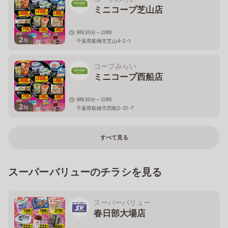
ミニコープ芝山店
9時30分～20時
2
枚
千葉県船橋市芝山4-2-1
コープみらい
ミニコープ西船店
9時30分～20時
2
枚
千葉県船橋市西船2-31-7
すべて見る
スーパーバリューのチラシを見る
スーパーバリュー
春日部大場店