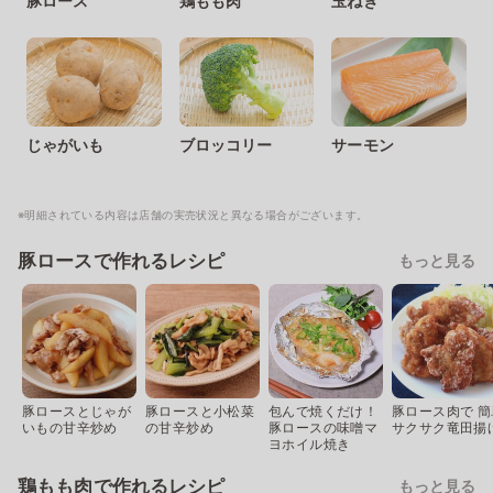
豚ロース
鶏もも肉
玉ねぎ
じゃがいも
ブロッコリー
サーモン
※明細されている内容は店舗の実売状況と異なる場合がございます。
豚ロースで作れるレシピ
もっと見る
豚ロースとじゃが
豚ロースと小松菜
包んで焼くだけ！
豚ロース肉で 簡
いもの甘辛炒め
の甘辛炒め
豚ロースの味噌マ
サクサク竜田揚
ヨホイル焼き
鶏もも肉で作れるレシピ
もっと見る