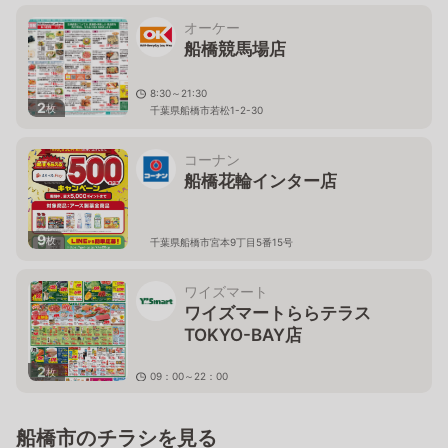
オーケー
船橋競馬場店
8:30～21:30
2
枚
千葉県船橋市若松1-2-30
コーナン
船橋花輪インター店
9
枚
千葉県船橋市宮本9丁目5番15号
ワイズマート
ワイズマートららテラス
TOKYO-BAY店
2
枚
09：00～22：00
千葉県船橋市若松2-2-1
船橋市のチラシを見る