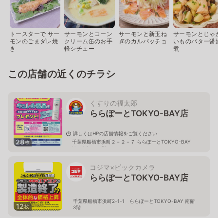
トースターで サー
サーモンとコーン
サーモンと新玉ね
サーモンとじゃ
モンのごまダレ焼
クリーム缶のお手
ぎのカルパッチョ
いものバター醤
き
軽シチュー
煮
この店舗の近くのチラシ
くすりの福太郎
ららぽーとTOKYO-BAY店
詳しくはHPの店舗情報をご覧ください
28
千葉県船橋市浜町２－２－７ ららぽーとTOKYO-BAY
枚
NorthGate１階
コジマ×ビックカメラ
ららぽーとTOKYO-BAY店
千葉県船橋市浜町2-1-1 ららぽーとTOKYO-BAY 南館
12
枚
3階