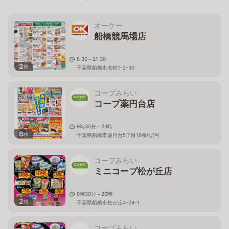
オーケー
船橋競馬場店
8:30～21:30
2
枚
千葉県船橋市若松1-2-30
コープみらい
コープ薬円台店
9時30分～23時
6
枚
千葉県船橋市薬円台5丁目19番地1号
コープみらい
ミニコープ松が丘店
9時30分～20時
2
枚
千葉県船橋市松が丘4-24-1
コープみらい