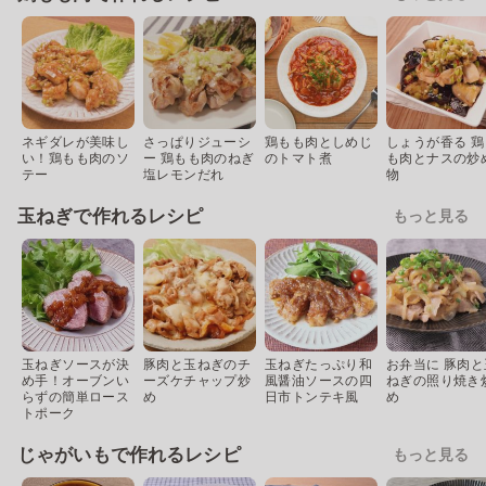
ネギダレが美味し
さっぱりジューシ
鶏もも肉としめじ
しょうが香る 鶏
い！鶏もも肉のソ
ー 鶏もも肉のねぎ
のトマト煮
も肉とナスの炒
テー
塩レモンだれ
物
玉ねぎで作れるレシピ
もっと見る
玉ねぎソースが決
豚肉と玉ねぎのチ
玉ねぎたっぷり和
お弁当に 豚肉と
め手！オーブンい
ーズケチャップ炒
風醤油ソースの四
ねぎの照り焼き
らずの簡単ロース
め
日市トンテキ風
め
トポーク
じゃがいもで作れるレシピ
もっと見る