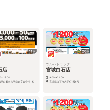
11
20
枚
枚
M
ツルハドラッグ
石店
宮城白石店
30～19:00
9:00〜22:00
城県白石市大平森合字森合沖140
宮城県白石市大手町1番8号