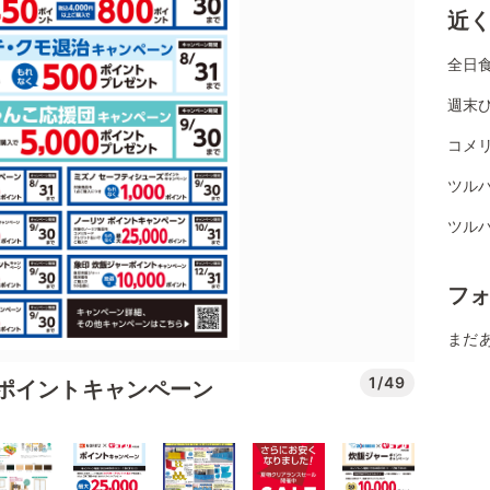
近
全日
週末
コメリ
ツル
ツル
フ
まだ
1/49
ポイントキャンペーン