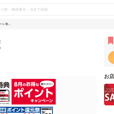
 宮...
ン
シ
お