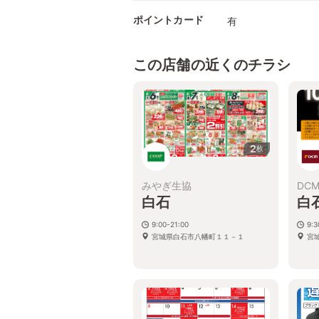
ポイントカード
有
この店舗の近くのチラシ
2
枚
みやぎ生協
DC
白石
白
9:00-21:00
9:
宮城県白石市八幡町１１－１
宮