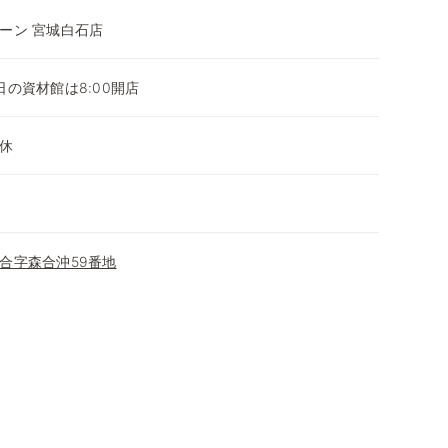
ーン 宮城白石店
平日の資材館は8:00開店
休
合字森合沖59番地