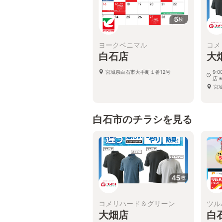
5
枚
ヨークベニマル
コメ
白石店
大
宮城県白石市大手町１番12号
9:
店 
宮城
白石市のチラシを見る
45
枚
コメリハード＆グリーン
ツル
大畑店
白