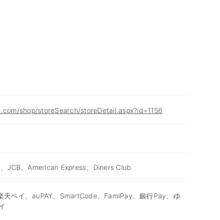
i.com/shop/storeSearch/storeDetail.aspx?id=1156
d、JCB、American Express、Diners Club
天ペイ、auPAY、SmartCode、FamiPay、銀行Pay、ゆ
イ