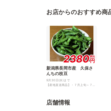
お店からのおすすめ商
2380
税込
円
新潟県長岡市産 久保さ
んちの枝豆
9月30日(水)まで
【産地直送商品】・７月上旬～７...
店舗情報