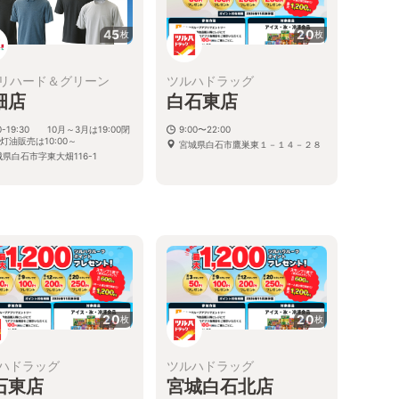
45
20
枚
枚
リハード＆グリーン
ツルハドラッグ
畑店
白石東店
00-19:30 10月～3月は19:00閉
9:00〜22:00
※灯油販売は10:00～
宮城県白石市鷹巣東１－１４－２８
県白石市字東大畑116-1
20
20
枚
枚
ハドラッグ
ツルハドラッグ
石東店
宮城白石北店