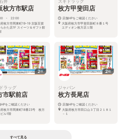
石井
スギドラッグ
阪枚方市駅店
枚方甲斐田店
:00 - 22:00
店舗HPをご確認ください
府枚方市岡東町19-19 京阪百貨
大阪府枚方市甲斐田新町８番１号
らかた店1F スイーツ＆ギフト館
エディオン枚方店１階
館
2
2
枚
枚
ドラッグ
ジャパン
方市駅前店
枚方長尾店
舗HPをご確認ください
店舗HPをご確認ください
府枚方市岡東町18番23号 枚方
大阪府枚方市田口山３丁目２１８１
ビル1階
－１
すべて見る