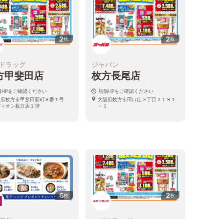
2
2
枚
枚
ドラッグ
ジャパン
方甲斐田店
枚方長尾店
舗HPをご確認ください
店舗HPをご確認ください
阪府枚方市甲斐田新町８番１号
大阪府枚方市田口山３丁目２１８１
ディオン枚方店１階
－１
6
2
枚
枚