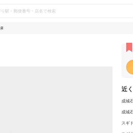
方店
近
成城
成城
スギ