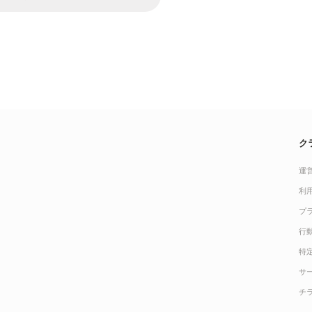
ク
運
利
プ
行
特
サ
チ