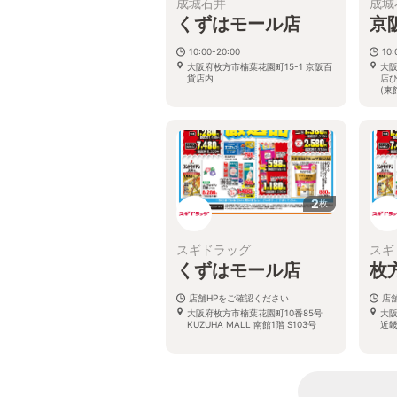
成城石井
成城
くずはモール店
京
10:00-20:00
10
大阪府枚方市楠葉花園町15-1 京阪百
大阪
貨店内
店ひ
(東
2
枚
スギドラッグ
スギ
くずはモール店
枚
店舗HPをご確認ください
店
大阪府枚方市楠葉花園町10番85号
大阪
KUZUHA MALL 南館1階 S103号
近畿