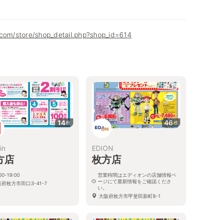
.com/store/shop_detail.php?shop_id=614
14
46
枚
枚
in
EDION
方店
枚方店
00-19:00
営業時間はエディオンの店舗情報ペ
ージにて最新情報をご確認くださ
府枚方市田口3-41-7
い。
大阪府枚方市甲斐田新町8-1