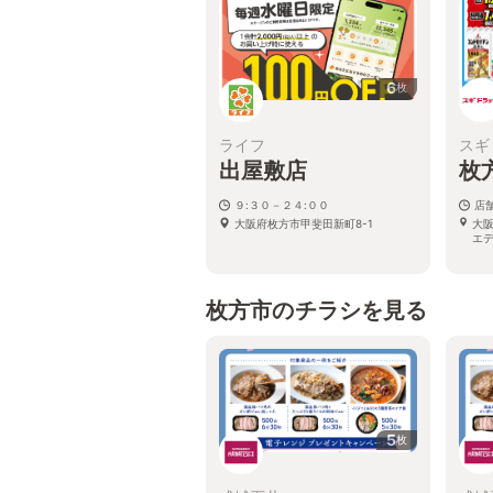
6
枚
ライフ
スギ
出屋敷店
枚
９:３０－２４:００
店
大阪府枚方市甲斐田新町8-1
大
エ
枚方市のチラシを見る
5
枚