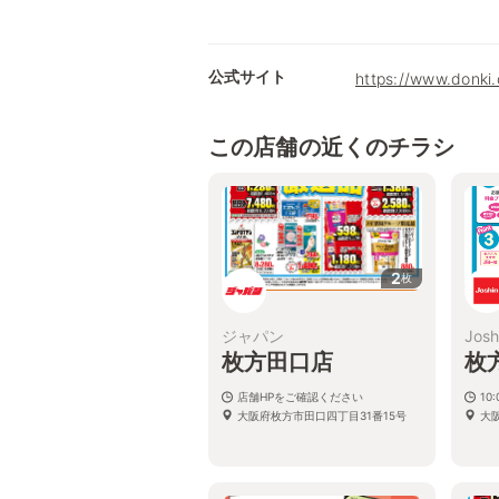
公式サイト
https://www.donki
この店舗の近くのチラシ
2
枚
ジャパン
Josh
枚方田口店
枚
店舗HPをご確認ください
10:
大阪府枚方市田口四丁目31番15号
大阪