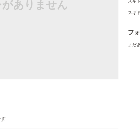
シがありません
スギ
スギ
フ
まだ
方店