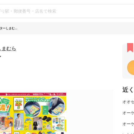
ーしまむ...
しまむら
シ
近
オオゼ
オー
オーケ