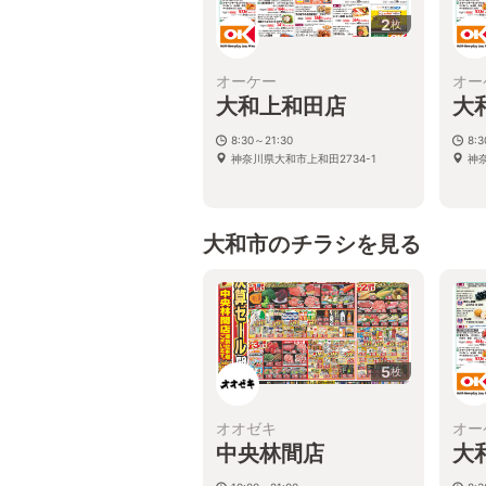
2
枚
オーケー
オー
大和上和田店
大
8:30～21:30
8:
神奈川県大和市上和田2734-1
神
大和市のチラシを見る
5
枚
オオゼキ
オー
中央林間店
大