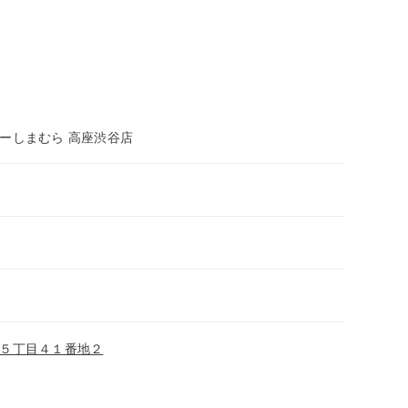
ーしまむら 高座渋谷店
５丁目４１番地２