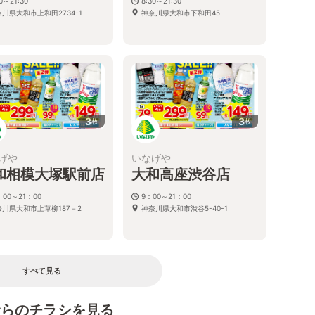
30～21:30
8:30～21:30
川県大和市上和田2734-1
神奈川県大和市下和田45
3
3
枚
枚
げや
いなげや
和相模大塚駅前店
大和高座渋谷店
：00～21：00
9：00～21：00
奈川県大和市上草柳187－2
神奈川県大和市渋谷5-40-1
すべて見る
むらのチラシを見る