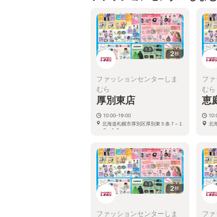
2
枚
ファッションセンターしま
ファ
むら
むら
厚別東店
恵
10:00-19:00
10:
北海道札幌市厚別区厚別東５条７−１
北
２−１０
2
枚
ファッションセンターしま
ファ