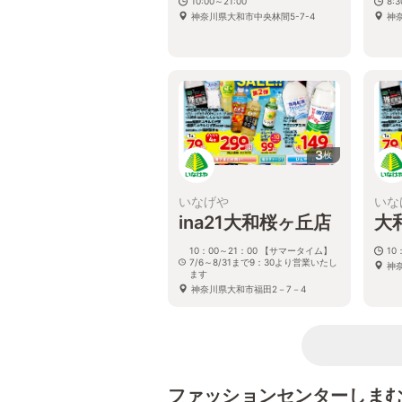
10:00～21:00
8:
神奈川県大和市中央林間5-7-4
神奈
3
枚
いなげや
いな
ina21大和桜ヶ丘店
大
10：00～21：00 【サマータイム】
10
7/6～8/31まで9：30より営業いたし
神
ます
神奈川県大和市福田2－7－4
ファッションセンターしま