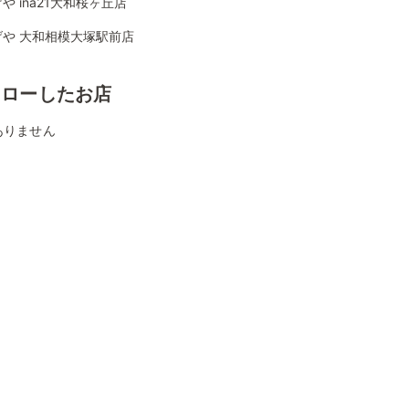
や ina21大和桜ヶ丘店
げや 大和相模大塚駅前店
ォローしたお店
ありません