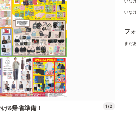
いなげ
いな
フ
まだ
1/2
かけ&帰省準備！