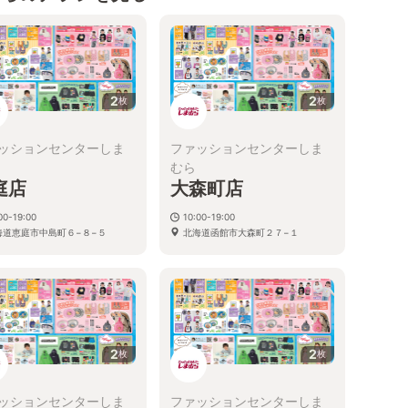
2
2
枚
枚
ッションセンターしま
ファッションセンターしま
むら
庭店
大森町店
00-19:00
10:00-19:00
海道恵庭市中島町６−８−５
北海道函館市大森町２７−１
2
2
枚
枚
ッションセンターしま
ファッションセンターしま