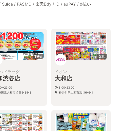
/ Suica / PASMO / 楽天Edy / iD / auPAY / d払い
19
2
枚
枚
ハドラッグ
イオン
和渋谷店
大和店
00〜23:00
8:00-23:00
川県大和市渋谷5-39-3
神奈川県大和市渋谷6-6-1