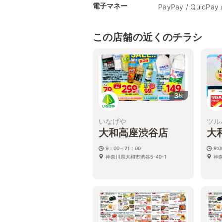
電子マネー
PayPay / QuicPay 
この店舗の近くのチラシ
3
枚
いなげや
ツル
大和高座渋谷店
大
9：00～21：00
9:
神奈川県大和市渋谷5-40-1
神奈