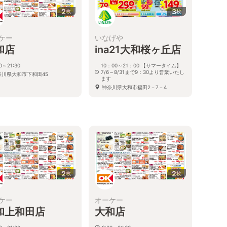
2
3
枚
枚
ケー
いなげや
和店
ina21大和桜ヶ丘店
30～21:30
10：00～21：00 【サマータイム】
7/6～8/31まで9：30より営業いたし
奈川県大和市下和田45
ます
神奈川県大和市福田2－7－4
2
2
枚
枚
ケー
オーケー
和上和田店
大和店