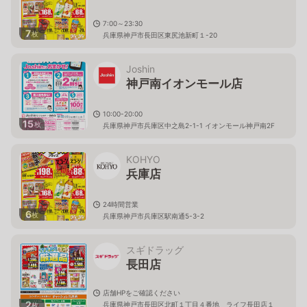
7:00～23:30
7
枚
兵庫県神戸市長田区東尻池新町１-20
Joshin
神戸南イオンモール店
10:00-20:00
15
枚
兵庫県神戸市兵庫区中之島2-1-1 イオンモール神戸南2F
KOHYO
兵庫店
24時間営業
6
枚
兵庫県神戸市兵庫区駅南通5-3-2
スギドラッグ
長田店
店舗HPをご確認ください
2
兵庫県神戸市長田区北町１丁目４番地 ライフ長田店１
枚