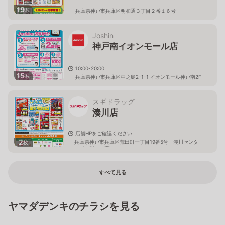
19
枚
兵庫県神戸市兵庫区明和通３丁目２番１６号
Joshin
神戸南イオンモール店
10:00-20:00
15
枚
兵庫県神戸市兵庫区中之島2-1-1 イオンモール神戸南2F
スギドラッグ
湊川店
店舗HPをご確認ください
2
兵庫県神戸市兵庫区荒田町一丁目19番5号 湊川センタ
枚
ービルB棟 1階
すべて見る
ヤマダデンキのチラシを見る