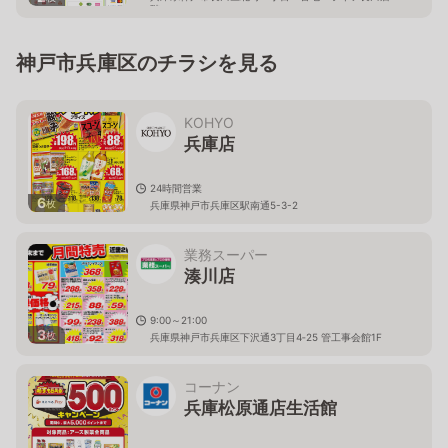
階
神戸市兵庫区のチラシを見る
KOHYO
兵庫店
24時間営業
6
枚
兵庫県神戸市兵庫区駅南通5-3-2
業務スーパー
湊川店
9:00～21:00
3
枚
兵庫県神戸市兵庫区下沢通3丁目4‐25 管工事会館1F
コーナン
兵庫松原通店生活館