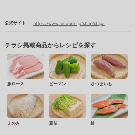
公式サイト
https://www.heiwado.jp/shop/shiga
チラシ掲載商品からレシピを探す
豚ロース
ピーマン
さつまいも
えのき
豆苗
鮭