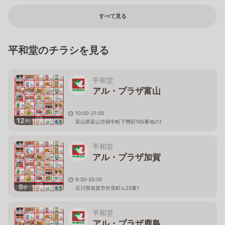
すべて見る
平和堂のチラシを見る
平和堂
アル・プラザ富山
10:00-21:00
12
枚
富山県富山市婦中町下轡田165番地の1
平和堂
アル・プラザ加賀
9:30-20:00
9
枚
石川県加賀市作見町ル25番1
平和堂
アル・プラザ鹿島