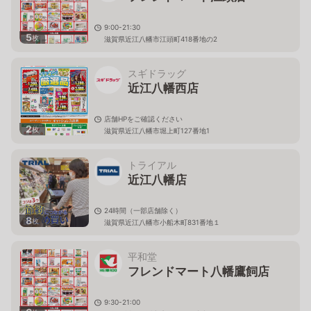
9:00-21:30
5
枚
滋賀県近江八幡市江頭町418番地の2
スギドラッグ
近江八幡西店
店舗HPをご確認ください
2
枚
滋賀県近江八幡市堀上町127番地1
トライアル
近江八幡店
24時間（一部店舗除く）
8
枚
滋賀県近江八幡市小船木町831番地１
平和堂
フレンドマート八幡鷹飼店
9:30-21:00