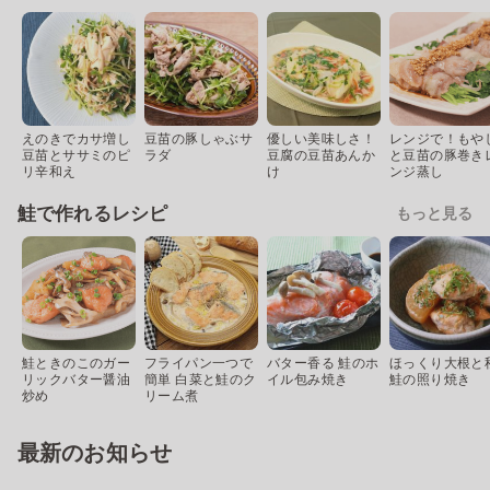
えのきでカサ増し
豆苗の豚しゃぶサ
優しい美味しさ！
レンジで！もや
豆苗とササミのピ
ラダ
豆腐の豆苗あんか
と豆苗の豚巻き
リ辛和え
け
ンジ蒸し
鮭で作れるレシピ
もっと見る
鮭ときのこのガー
フライパン一つで
バター香る 鮭のホ
ほっくり大根と
リックバター醤油
簡単 白菜と鮭のク
イル包み焼き
鮭の照り焼き
炒め
リーム煮
最新のお知らせ