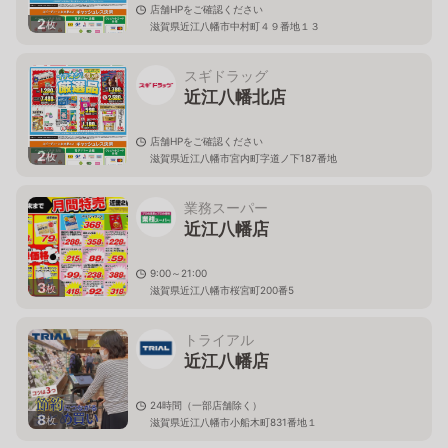
店舗HPをご確認ください
2
枚
滋賀県近江八幡市中村町４９番地１３
スギドラッグ
近江八幡北店
店舗HPをご確認ください
2
枚
滋賀県近江八幡市宮内町字道ノ下187番地
業務スーパー
近江八幡店
9:00～21:00
3
枚
滋賀県近江八幡市桜宮町200番5
トライアル
近江八幡店
24時間（一部店舗除く）
8
枚
滋賀県近江八幡市小船木町831番地１