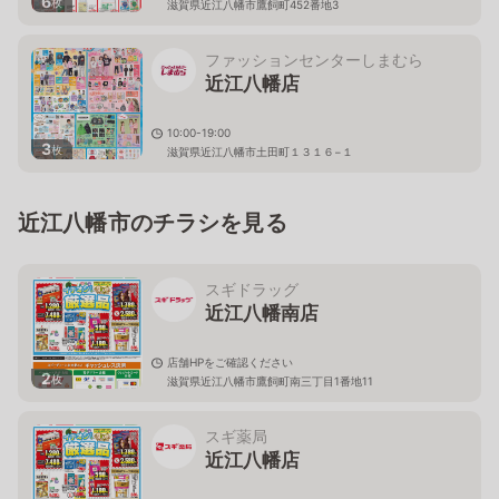
6
枚
滋賀県近江八幡市鷹飼町452番地3
ファッションセンターしまむら
近江八幡店
10:00-19:00
3
枚
滋賀県近江八幡市土田町１３１６−１
近江八幡市のチラシを見る
スギドラッグ
近江八幡南店
店舗HPをご確認ください
2
枚
滋賀県近江八幡市鷹飼町南三丁目1番地11
スギ薬局
近江八幡店