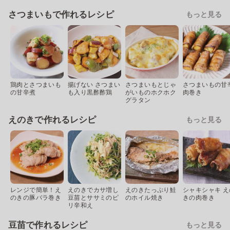
さつまいもで作れるレシピ
もっと見る
鶏肉とさつまいも
揚げない さつまい
さつまいもとじゃ
さつまいもの甘
の甘辛煮
も入り黒酢酢鶏
がいものホクホク
肉巻き
グラタン
えのきで作れるレシピ
もっと見る
レンジで簡単！え
えのきでカサ増し
えのきたっぷり鮭
シャキシャキ え
のきの豚バラ巻き
豆苗とササミのピ
のホイル焼き
きの肉巻き
リ辛和え
豆苗で作れるレシピ
もっと見る