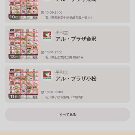
10:00-21:00
10
枚
石川県鹿島郡中能登町井田と部1-1
平和堂
アル・プラザ金沢
10:00-21:00
13
枚
石川県金沢市諸江町30番1号
平和堂
アル・プラザ小松
10:00-20:00
11
枚
石川県小松市園町ハ23番地1
すべて見る