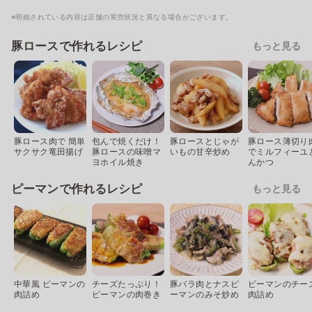
※明細されている内容は店舗の実売状況と異なる場合がございます。
豚ロースで作れるレシピ
もっと見る
豚ロース肉で 簡単
包んで焼くだけ！
豚ロースとじゃが
豚ロース薄切り
サクサク竜田揚げ
豚ロースの味噌マ
いもの甘辛炒め
でミルフィーユ
ヨホイル焼き
んかつ
ピーマンで作れるレシピ
もっと見る
中華風 ピーマンの
チーズたっぷり！
豚バラ肉とナスピ
ピーマンのチー
肉詰め
ピーマンの肉巻き
ーマンのみそ炒め
肉詰め