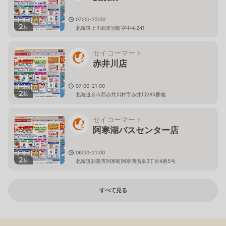
07:00-22:00
2
枚
北海道上川郡愛別町字中央241
セイコーマート
赤井川店
07:00-21:00
2
枚
北海道余市郡赤井川村字赤井川285番地
セイコーマート
阿寒湖バスセンター店
06:00-21:00
2
枚
北海道釧路市阿寒町阿寒湖温泉3丁目4番5号
すべて見る