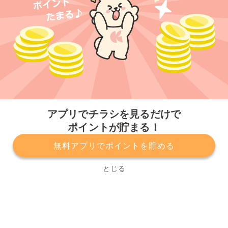
今すぐアプリをダウンロードする
アプリでチラシを見るだけで
ポイントが貯まる！
無料アプリでポイントを貯める
プライバシーポリシー
利用規約
運営会社
サービスに関してのお問い合わせ
チラシ掲載をお考えの方
とじる
Copyright© Kurashiru, Inc. All Rights Reserved.