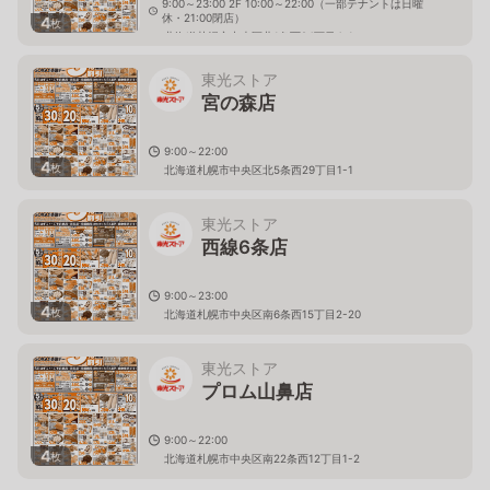
9:00～23:00 2F 10:00～22:00（一部テナントは日曜
休・21:00閉店）
4
枚
北海道札幌市中央区北1条西24丁目4-1
東光ストア
宮の森店
9:00～22:00
4
枚
北海道札幌市中央区北5条西29丁目1-1
東光ストア
西線6条店
9:00～23:00
4
枚
北海道札幌市中央区南6条西15丁目2-20
東光ストア
プロム山鼻店
9:00～22:00
4
枚
北海道札幌市中央区南22条西12丁目1-2