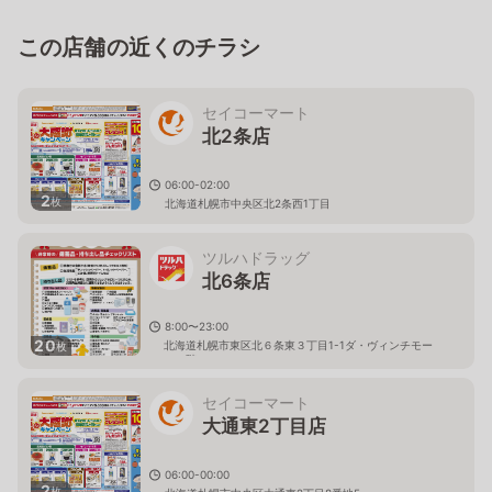
この店舗の近くのチラシ
セイコーマート
北2条店
06:00-02:00
2
枚
北海道札幌市中央区北2条西1丁目
ツルハドラッグ
北6条店
8:00〜23:00
20
北海道札幌市東区北６条東３丁目1-1ダ・ヴィンチモー
枚
ル１階
セイコーマート
大通東2丁目店
06:00-00:00
2
枚