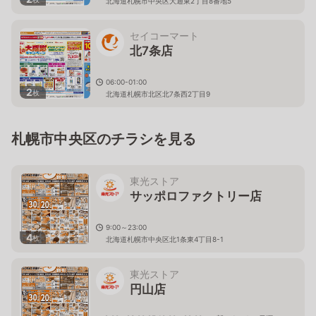
北海道札幌市中央区大通東2丁目8番地5
セイコーマート
北7条店
06:00-01:00
2
枚
北海道札幌市北区北7条西2丁目9
札幌市中央区のチラシを見る
東光ストア
サッポロファクトリー店
9:00～23:00
4
枚
北海道札幌市中央区北1条東4丁目8-1
東光ストア
円山店