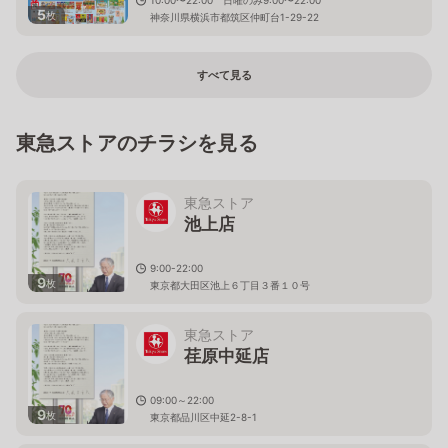
5
枚
神奈川県横浜市都筑区仲町台1-29-22
すべて見る
東急ストアのチラシを見る
東急ストア
池上店
9:00-22:00
9
枚
東京都大田区池上６丁目３番１０号
東急ストア
荏原中延店
09:00～22:00
9
枚
東京都品川区中延2-8-1