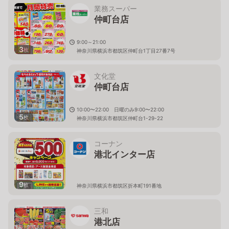
業務スーパー
仲町台店
9:00～21:00
3
枚
神奈川県横浜市都筑区仲町台1丁目27番7号
文化堂
仲町台店
10:00〜22:00 日曜のみ9:00〜22:00
5
枚
神奈川県横浜市都筑区仲町台1-29-22
コーナン
港北インター店
9
枚
神奈川県横浜市都筑区折本町191番地
三和
港北店