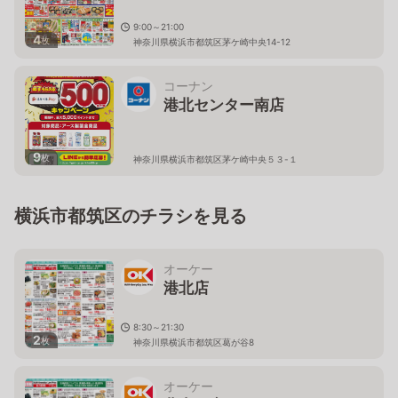
9:00～21:00
4
枚
神奈川県横浜市都筑区茅ケ崎中央14-12
コーナン
港北センター南店
9
枚
神奈川県横浜市都筑区茅ケ崎中央５３-１
横浜市都筑区のチラシを見る
オーケー
港北店
8:30～21:30
2
枚
神奈川県横浜市都筑区葛が谷8
オーケー