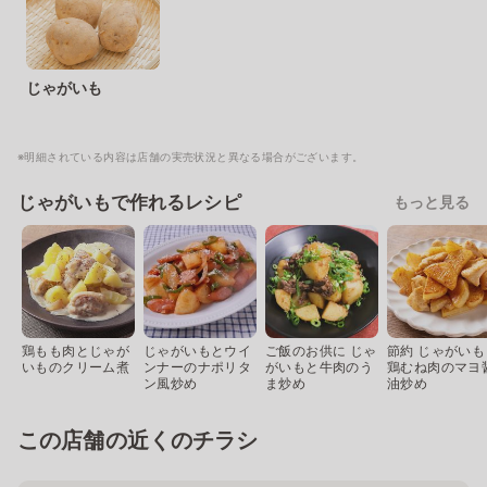
じゃがいも
※明細されている内容は店舗の実売状況と異なる場合がございます。
じゃがいもで作れるレシピ
もっと見る
鶏もも肉とじゃが
じゃがいもとウイ
ご飯のお供に じゃ
節約 じゃがいも
いものクリーム煮
ンナーのナポリタ
がいもと牛肉のう
鶏むね肉のマヨ
ン風炒め
ま炒め
油炒め
この店舗の近くのチラシ