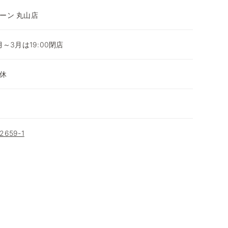
ーン 丸山店
0月～3月は19:00閉店
休
659-1