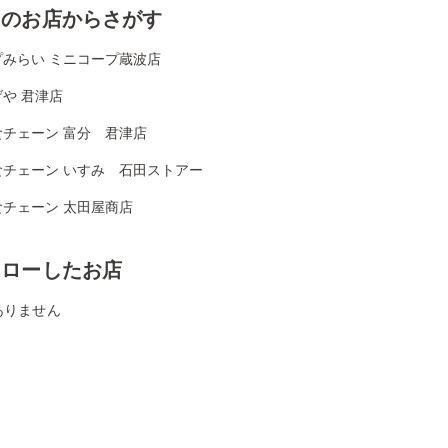
くのお店からさがす
プみらい ミニコープ蔵波店
や 君津店
食チェーン 富分 君津店
食チェーン いすみ 石田ストアー
食チェーン 太田屋商店
ォローしたお店
ありません