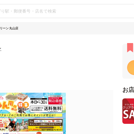
リーン 丸山店
ン
お