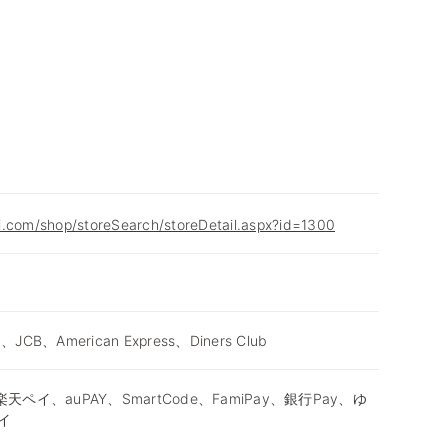
i.com/shop/storeSearch/storeDetail.aspx?id=1300
d、JCB、American Express、Diners Club
天ペイ、auPAY、SmartCode、FamiPay、銀行Pay、ゆ
イ