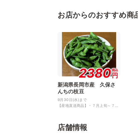
お店からのおすすめ商
2380
税込
円
新潟県長岡市産 久保さ
んちの枝豆
9月30日(水)まで
【産地直送商品】・７月上旬～７...
店舗情報