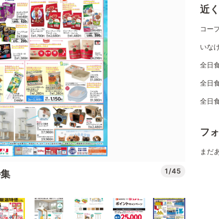
近
コー
いなげ
全日
全日
全日
フ
まだ
1/45
特集