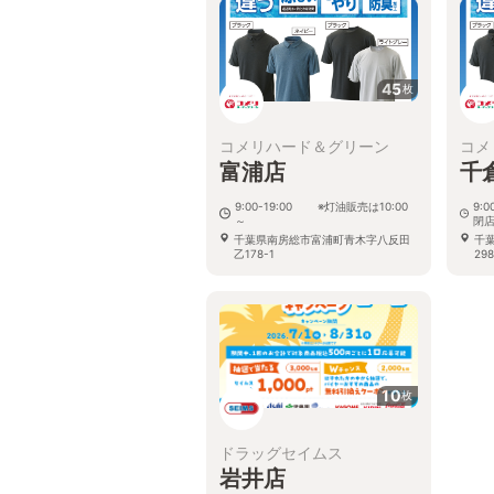
45
枚
コメリハード＆グリーン
コメ
富浦店
千
9:00-19:00 ※灯油販売は10:00
9:
～
閉店
千葉県南房総市富浦町青木字八反田
千
乙178-1
298
10
枚
ドラッグセイムス
岩井店