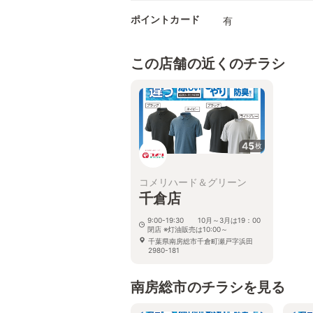
ポイントカード
有
この店舗の近くのチラシ
45
枚
コメリハード＆グリーン
千倉店
9:00-19:30 10月～3月は19：00
閉店 ※灯油販売は10:00～
千葉県南房総市千倉町瀬戸字浜田
2980-181
南房総市のチラシを見る