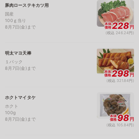
豚肉ローステキカツ用
国産
100ｇ当り
228
本体
8月7日(金)まで
円
価格
(税込 246.24円)
明太マヨ天棒
１パック
8月7日(金)まで
298
本体
円
価格
(税込 321.84円)
ホクトマイタケ
ホクト
100g
98
本体
8月7日(金)まで
円
価格
(税込 105.84円)