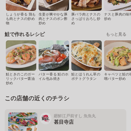
しょうが香る 鶏も
生姜が爽やかな豚
豚バラ肉とナスの
ナスと豚肉の味
も肉とナスの炒め
肉とナスのポン酢
さっぱりおろし炒
炒め
物
炒め
め
鮭で作れるレシピ
もっと見る
鮭ときのこのガー
バター香る 鮭のホ
鮭とほうれん草の
キャベツと鮭の
リックバター醤油
イル包み焼き
ポテトグラタン
噌バター炒め
炒め
この店舗の近くのチラシ
廻鮮江戸前すし 魚魚丸
甚目寺店