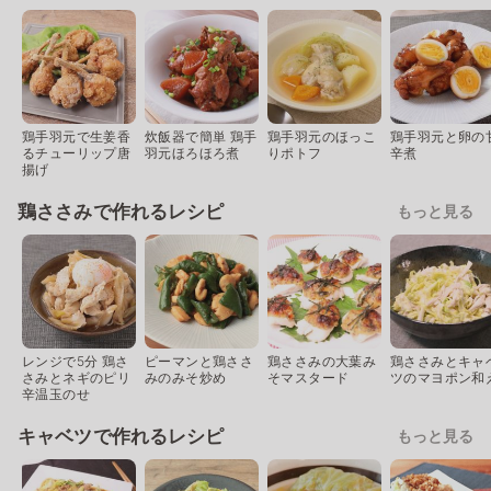
鶏手羽元で生姜香
炊飯器で簡単 鶏手
鶏手羽元のほっこ
鶏手羽元と卵の
るチューリップ唐
羽元ほろほろ煮
りポトフ
辛煮
揚げ
鶏ささみで作れるレシピ
もっと見る
レンジで5分 鶏さ
ピーマンと鶏ささ
鶏ささみの大葉み
鶏ささみとキャ
さみとネギのピリ
みのみそ炒め
そマスタード
ツのマヨポン和
辛温玉のせ
キャベツで作れるレシピ
もっと見る