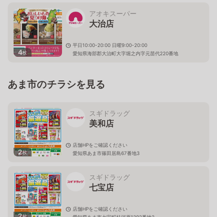
アオキスーパー
大治店
平日10:00-20:00 日曜9:00-20:00
4
枚
愛知県海部郡大治町大字堀之内字元苗代220番地
あま市のチラシを見る
スギドラッグ
美和店
店舗HPをご確認ください
2
枚
愛知県あま市篠田居島67番地3
スギドラッグ
七宝店
店舗HPをご確認ください
2
枚