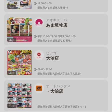
11:00-21:00
2
枚
愛知県あま市坂牧大塚95-1
アオキスーパー
あま坂牧店
平日10:00-21:00 日曜9:00-21:00
4
枚
愛知県あま市坂牧坂塩83番地1
ピアゴ
大治店
09:00-21:00
4
枚
愛知県海部郡大治町大字花常字人見20
オートバックス
・大治店
5
枚
愛知県海部郡大治町大字西條字柳原６０−１