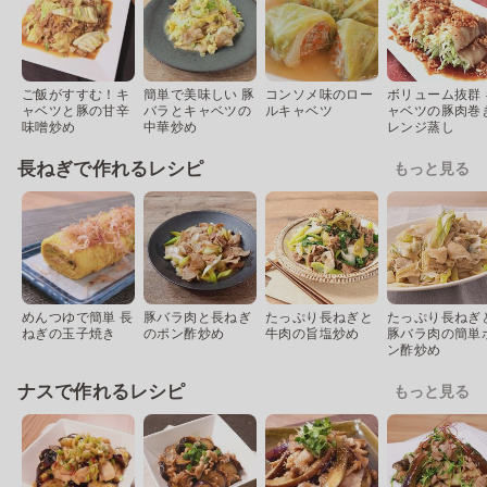
ご飯がすすむ！キ
簡単で美味しい 豚
コンソメ味のロー
ボリューム抜群 
ャベツと豚の甘辛
バラとキャベツの
ルキャベツ
ャベツの豚肉巻
味噌炒め
中華炒め
レンジ蒸し
長ねぎで作れるレシピ
もっと見る
めんつゆで簡単 長
豚バラ肉と長ねぎ
たっぷり長ねぎと
たっぷり長ねぎ
ねぎの玉子焼き
のポン酢炒め
牛肉の旨塩炒め
豚バラ肉の簡単
ン酢炒め
ナスで作れるレシピ
もっと見る