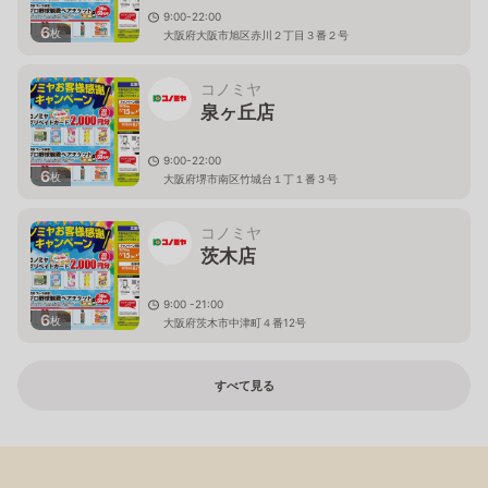
9:00-22:00
6
枚
大阪府大阪市旭区赤川２丁目３番２号
コノミヤ
泉ヶ丘店
9:00-22:00
6
枚
大阪府堺市南区竹城台１丁１番３号
コノミヤ
茨木店
9:00 -21:00
6
枚
大阪府茨木市中津町４番12号
すべて見る