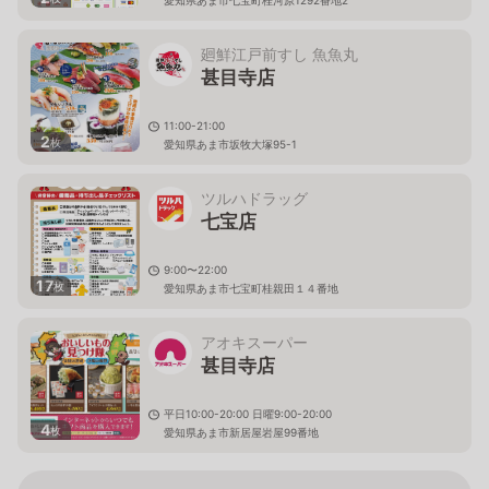
愛知県あま市七宝町桂河原1292番地2
廻鮮江戸前すし 魚魚丸
甚目寺店
11:00-21:00
2
枚
愛知県あま市坂牧大塚95-1
ツルハドラッグ
七宝店
9:00〜22:00
17
枚
愛知県あま市七宝町桂親田１４番地
アオキスーパー
甚目寺店
平日10:00-20:00 日曜9:00-20:00
4
枚
愛知県あま市新居屋岩屋99番地