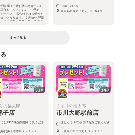
時間営業 ※一時お休みさせていた
9:00～24:00
く場合もございますので、予めご
東京都台東区上野2丁目3番4号
ください。 広告特売は10時から
時までとなります。 21時から翌日
時までは広告の価格と異なる場合
ございます。
都台東区根岸5-18-1
すべて見る
見る
33
34
枚
枚
りの福太郎
くすりの福太郎
孫子店
市川大野駅前店
しくはHPの店舗情報をご覧くださ
詳しくはHPの店舗情報をご覧くださ
い
葉県我孫子市本町２－１－７
千葉県市川市大野町２－２１５