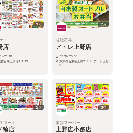
2
7
枚
枚
ケー
成城石井
場店
アトレ上野店
30～21:30
07:30-23:00
都台東区橋場1-1-15
東京都台東区上野7-1-1 アトレ上野
1F
2
3
枚
枚
ズマート
業務スーパー
ノ輪店
上野広小路店