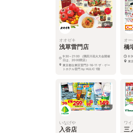
9
枚
オオゼキ
オー
浅草雷門店
橋
9:30～21:00 （隅田川花火大会開催
8:
日は、20:00閉店）
東京
東京都台東区雷門2-16-11 ザ・ゲー
トホテル雷門 by HULIC 1階
4
枚
いなげや
ワイ
入谷店
三