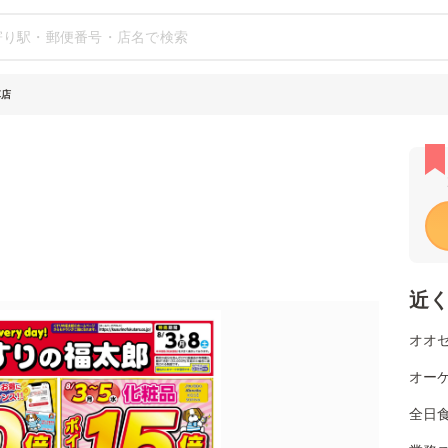
草店
近
オオゼ
オーケ
全日