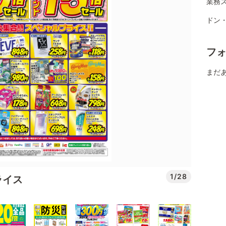
業務ス
ドン
フ
まだ
1/28
ライス