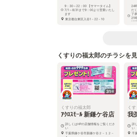
9：30～22：00 【サマータイム】
24
7/1～8/31まで9：00より営業いたし
だ
ます
了承
21
東京都台東区入谷1－22－10
10
が
東京
くすりの福太郎のチラシを
31
枚
くすりの福太郎
くす
ｱｸﾛｽﾓｰﾙ 新鎌ケ谷店
我
詳しくはHPの店舗情報をご覧くださ
詳
い
い
千葉県鎌ケ谷市新鎌ケ谷２－１２－
千
１