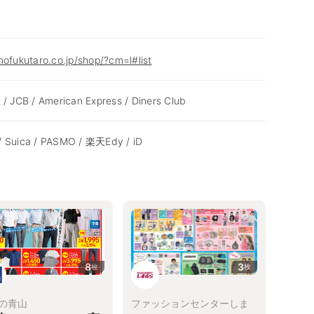
nofukutaro.co.jp/shop/?cm=l#list
 / JCB / American Express / Diners Club
/ Suica / PASMO / 楽天Edy / iD
8
3
枚
枚
の青山
ファッションセンターしま