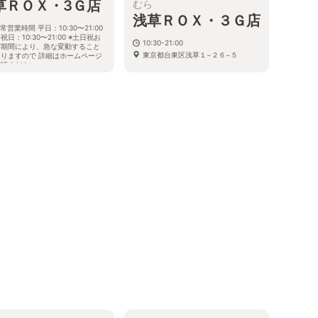
草ＲＯＸ・3Ｇ店
むら
浅草ＲＯＸ・３Ｇ店
常営業時間 平日：10:30〜21:00
祝日：10:30〜21:00 ※土日祝お
10:30-21:00
び期間により、急な変動すること
東京都台東区浅草１−２６−５
ありますので 詳細はホームページ
確認ください
都台東区浅草一丁目26番5号 Ｒ
・３Ｇ ３階