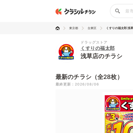
東京都
台東区
くすりの福太郎 浅
ドラッグストア
くすりの福太郎
浅草店のチラシ
最新のチラシ（全28枚）
最終更新：2026/08/06