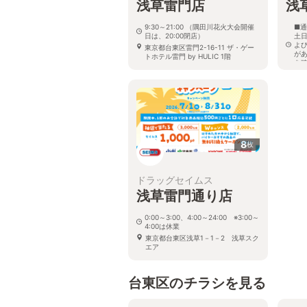
浅草雷門店
浅
9:30～21:00 （隅田川花火大会開催
■通
日は、20:00閉店）
土日
よ
東京都台東区雷門2-16-11 ザ・ゲー
が
トホテル雷門 by HULIC 1階
を
東京
ＯＸ
8
枚
ドラッグセイムス
浅草雷門通り店
0:00～3:00、4:00～24:00 ※3:00～
4:00は休業
東京都台東区浅草1－1－2 浅草スク
エア
台東区のチラシを見る