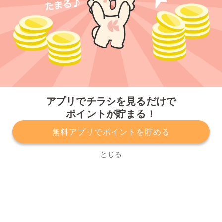
今すぐアプリをダウンロードする
アプリでチラシを見るだけで
ポイントが貯まる！
無料アプリでポイントを貯める
プライバシーポリシー
利用規約
運営会社
サービスに関してのお問い合わせ
チラシ掲載をお考えの方
とじる
Copyright© Kurashiru, Inc. All Rights Reserved.