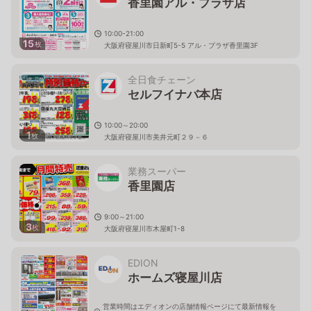
香里園アル・プラザ店
10:00-21:00
15
枚
大阪府寝屋川市日新町5-5 アル・プラザ香里園3F
全日食チェーン
セルフイナバ本店
10:00～20:00
1
枚
大阪府寝屋川市美井元町２９－６
業務スーパー
香里園店
9:00～21:00
3
枚
大阪府寝屋川市木屋町1-8
EDION
ホームズ寝屋川店
営業時間はエディオンの店舗情報ページにて最新情報を