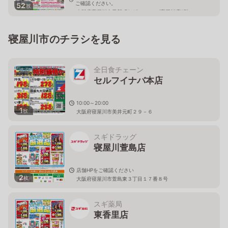
ご確認ください。
52
枚
大阪府寝屋川市日新町3-15 ホームズ寝屋川店2階
寝屋川市のチラシを見る
全日食チェーン
セルフイナバ本店
10:00～20:00
1
枚
大阪府寝屋川市美井元町２９－６
スギドラッグ
寝屋川萱島店
店舗HPをご確認ください
2
枚
大阪府寝屋川市萱島東３丁目１７番８号
スギ薬局
東香里店