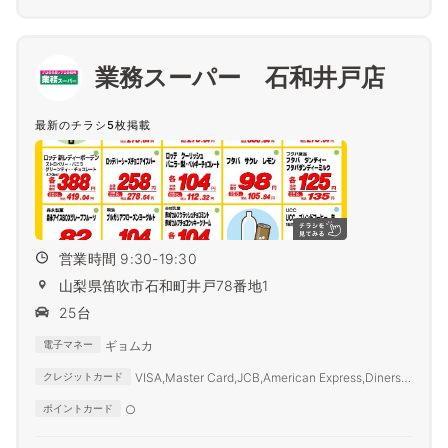
業務スーパー 石和井戸店
最新のチラシ5枚掲載
営業時間 9:30-19:30
山梨県笛吹市石和町井戸78番地1
25台
ギョムカ
電子マネー
VISA,Master Card,JCB,American Express,Diners
クレジットカード
Club,SAISON CARD,TS3
○
ポイントカード