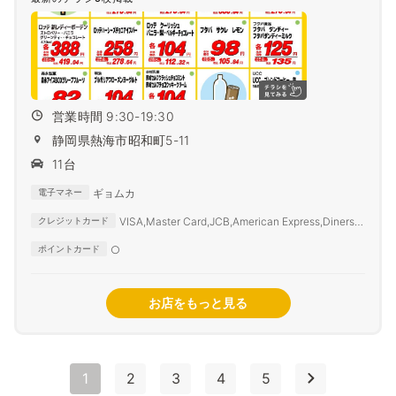
営業時間 9:30-19:30
静岡県熱海市昭和町5-11
11台
ギョムカ
電子マネー
VISA,Master Card,JCB,American Express,Diners
クレジットカード
Club,SAISON CARD,TS3
○
ポイントカード
お店をもっと見る
1
2
3
4
5