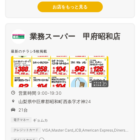
お店をもっと見る
業務スーパー 甲府昭和店
最新のチラシ5枚掲載
営業時間 9:00-19:30
山梨県中巨摩郡昭和町西条字才神24
21台
ギョムカ
電子マネー
VISA,Master Card,JCB,American Express,Diners
クレジットカード
Club,SAISON CARD,TS3
ポイントカード