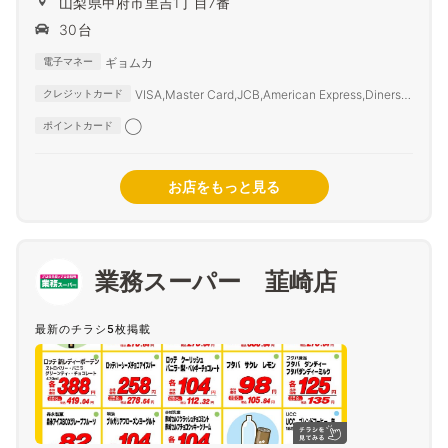
山梨県甲府市里吉1丁目7番
30台
ギョムカ
電子マネー
VISA,Master Card,JCB,American Express,Diners
クレジットカード
Club,SAISON CARD,TS3
◯
ポイントカード
お店をもっと見る
業務スーパー 韮崎店
最新のチラシ5枚掲載