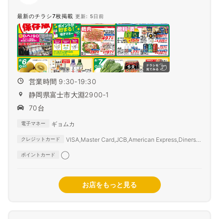
最新のチラシ7枚掲載
更新: 5日前
営業時間 9:30-19:30
静岡県富士市大淵2900-1
70台
ギョムカ
電子マネー
VISA,Master Card,JCB,American Express,Diners
クレジットカード
Club,SAISON CARD,TS3
◯
ポイントカード
お店をもっと見る