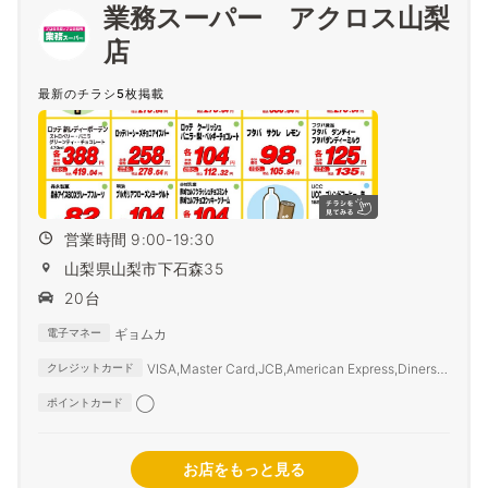
業務スーパー アクロス山梨
店
最新のチラシ5枚掲載
営業時間 9:00-19:30
山梨県山梨市下石森35
20台
ギョムカ
電子マネー
VISA,Master Card,JCB,American Express,Diners
クレジットカード
Club,SAISON CARD,TS3
◯
ポイントカード
お店をもっと見る