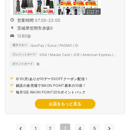
営業時間 07:00-22:00
茨城県笠間市赤坂8
1280台
QuicPay / Suica / PASMO / iD
電子マネー
VISA / Master Card / JCB / American Express /
クレジットカード
Diners Club
有
ポイントカード
8/10(月)ありが10デー5%OFFクーポン配信！
銘店の各売場でWAON POINT基本の10倍！
毎月5日 WAON POINT20%ポイントバック
お店をもっと見る
1
2
3
4
5