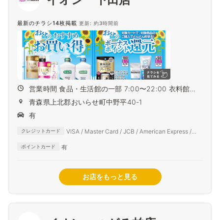
最新のチラシ14枚掲載
更新: 約3時間前
営業時間 食品・生活館の一部 7:00〜22:00 衣料館
9:...
青森県上北郡おいらせ町中野平40-1
有
VISA / Master Card / JCB / American Express /
クレジットカード
Diners Club
有
ポイントカード
お店をもっと見る