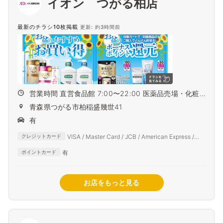
イオン つがる柏店
最新のチラシ10枚掲載
更新: 約3時間前
営業時間 直営食品館 7:00〜22:00 医薬品売場・化粧
品売...
青森県つがる市柏稲盛幾世41
有
VISA / Master Card / JCB / American Express /
クレジットカード
Diners Club
有
ポイントカード
お店をもっと見る