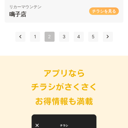
リカーマウンテン
チラシを見る
鳴子店
1
2
3
4
5