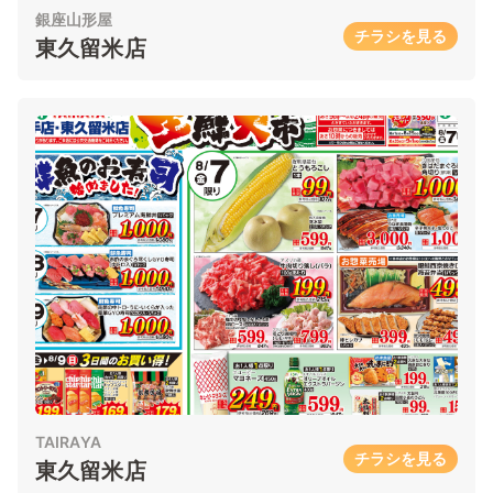
銀座山形屋
チラシを見る
東久留米店
TAIRAYA
チラシを見る
東久留米店