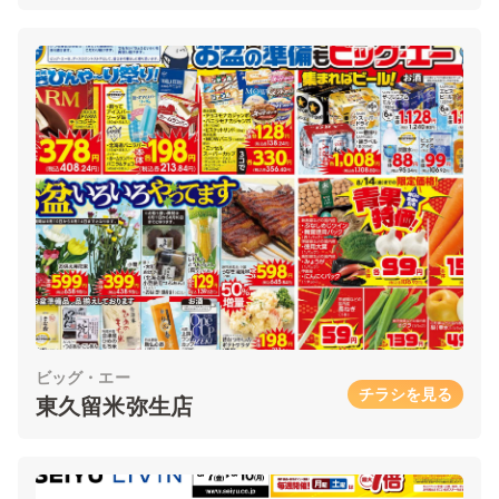
ビッグ・エー
チラシを見る
東久留米弥生店