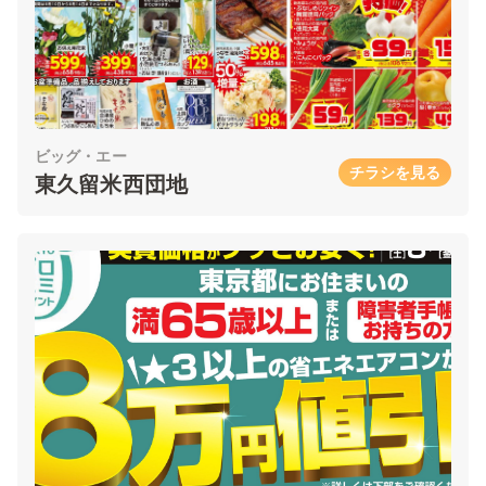
ビッグ・エー
チラシを見る
東久留米西団地