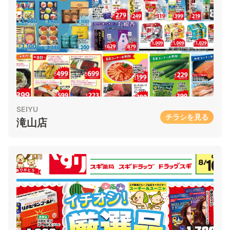
SEIYU
チラシを見る
滝山店