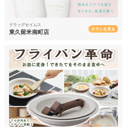
ドラッグセイムス
チラシを見る
東久留米南町店