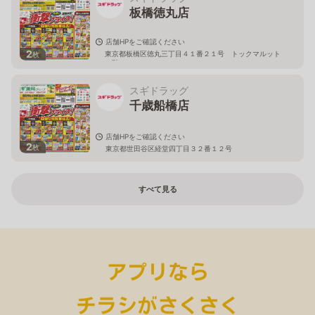
板橋徳丸店
店舗HPをご確認ください
2
東京都板橋区徳丸三丁目４１番２１号 トックマルット
枚
１階
スギドラッグ
千歳船橋店
店舗HPをご確認ください
2
枚
東京都世田谷区経堂四丁目３２番１２号
すべて見る