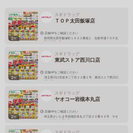
スギドラッグ
ＴＯＰ太田飯塚店
店舗HPをご確認ください
2
群馬県太田市飯塚町１９３３番地１ 生鮮市場ＴＯＰ太
枚
田飯塚店１階
スギドラッグ
東武ストア西川口店
店舗HPをご確認ください
2
埼玉県川口市並木二丁目２２番１号 東武ストア西川口
枚
店２階
スギドラッグ
ヤオコー岩槻本丸店
店舗HPをご確認ください
2
埼玉県さいたま市岩槻区本丸３丁目２０番４５号 ヤオ
枚
コー岩槻本丸店２階
スギドラッグ