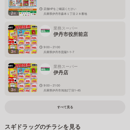
店舗HPをご確認ください
2
枚
兵庫県伊丹市森本１丁目２８番地
業務スーパー
伊丹市役所前店
9:00～21:00
3
枚
兵庫県伊丹市昆陽1-1-7
業務スーパー
伊丹店
9:00～21:00
3
枚
兵庫県伊丹市鴻池2丁目1-45
すべて見る
スギドラッグのチラシを見る