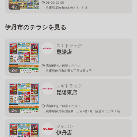
09:00-20:00
4
枚
兵庫県尼崎市猪名寺3-5-15 1F
伊丹市のチラシを見る
スギドラッグ
昆陽店
店舗HPをご確認ください
2
枚
兵庫県伊丹市山田５丁目３番３号
スギドラッグ
昆陽東店
店舗HPをご確認ください
2
枚
兵庫県伊丹市昆陽東一丁目2番7号 阪急オアシス１階
ジャパン
伊丹店