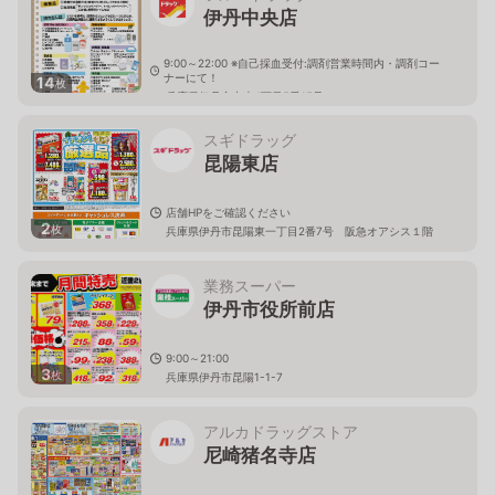
伊丹中央店
9:00～22:00 ※自己採血受付:調剤営業時間内・調剤コー
ナーにて！
14
枚
兵庫県伊丹市中央4丁目5番15号
スギドラッグ
昆陽東店
店舗HPをご確認ください
2
枚
兵庫県伊丹市昆陽東一丁目2番7号 阪急オアシス１階
業務スーパー
伊丹市役所前店
9:00～21:00
3
枚
兵庫県伊丹市昆陽1-1-7
アルカドラッグストア
尼崎猪名寺店