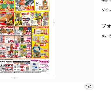
ゆめマ
ダイ
フ
まだ
1/2