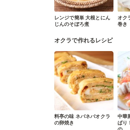
レンジで簡単 大根とにん
オク
じんのそぼろ煮
巻き
オクラで作れるレシピ
料亭の味 ネバネバオクラ
中華
の卵焼き
ぱり
の...