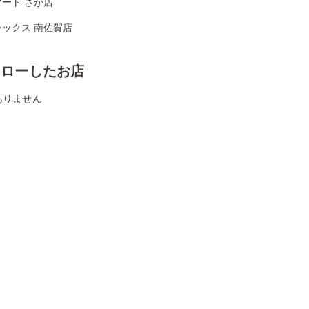
ート さが店
レックス 南佐賀店
ォローしたお店
ありません