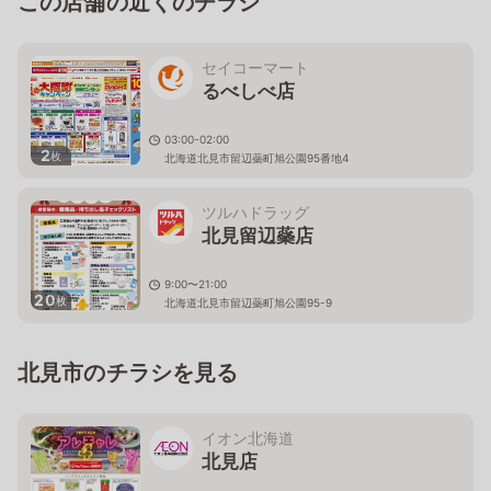
この店舗の近くのチラシ
セイコーマート
るべしべ店
03:00-02:00
2
枚
北海道北見市留辺蘂町旭公園95番地4
ツルハドラッグ
北見留辺蘂店
9:00〜21:00
20
枚
北海道北見市留辺蘂町旭公園95-9
北見市のチラシを見る
イオン北海道
北見店