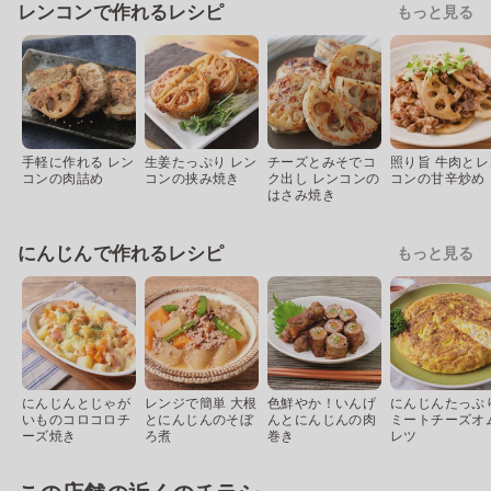
レンコンで作れるレシピ
もっと見る
手軽に作れる レン
生姜たっぷり レン
チーズとみそでコ
照り旨 牛肉とレ
コンの肉詰め
コンの挟み焼き
ク出し レンコンの
コンの甘辛炒め
はさみ焼き
にんじんで作れるレシピ
もっと見る
にんじんとじゃが
レンジで簡単 大根
色鮮やか！いんげ
にんじんたっぷ
いものコロコロチ
とにんじんのそぼ
んとにんじんの肉
ミートチーズオ
ーズ焼き
ろ煮
巻き
レツ