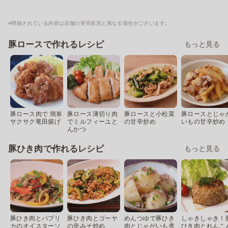
※明細されている内容は店舗の実売状況と異なる場合がございます。
豚ロースで作れるレシピ
もっと見る
豚ロース肉で 簡単
豚ロース薄切り肉
豚ロースと小松菜
豚ロースとじゃ
サクサク竜田揚げ
でミルフィーユと
の甘辛炒め
いもの甘辛炒め
んかつ
豚ひき肉で作れるレシピ
もっと見る
豚ひき肉とパプリ
豚ひき肉とゴーヤ
めんつゆで豚ひき
しゃきしゃき！
カのオイスターソ
の辛みそ炒め
肉とじゃがいも煮
ひき肉とれんこ