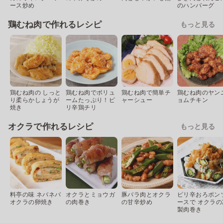
ース炒め
のハンバーグ
鶏むね肉で作れるレシピ
もっと見る
鶏むね肉の しっと
鶏むね肉でボリュ
鶏むね肉で簡単チ
鶏むね肉のヤン
り柔らかしょうが
ームたっぷり！ピ
ャーシュー
ョムチキン
焼き
リ辛鶏チリ
オクラで作れるレシピ
もっと見る
料亭の味 ネバネバ
オクラとミョウガ
豚バラ肉とオクラ
ピリ辛おろポン
オクラの卵焼き
の肉巻き
の甘辛炒め
ースで オクラの
製肉巻き