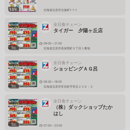
10
枚
北海道北見市北進町1-1-1
全日食チェーン
タイガー 夕陽ヶ丘店
09:00～21:00
1
枚
北海道北見市高栄西町９丁目１番地
全日食チェーン
ショッピングＡＧ呂
09:30～18:00
1
枚
北海道北見市常呂町字常呂２３６－３
全日食チェーン
（株）ダックショップたか
はし
1
枚
07:00～23:00