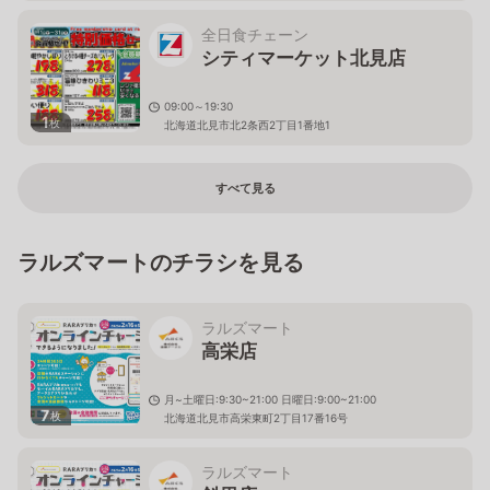
北海道北見市高砂町６－３７
全日食チェーン
シティマーケット北見店
09:00～19:30
1
枚
北海道北見市北2条西2丁目1番地1
すべて見る
ラルズマートのチラシを見る
ラルズマート
高栄店
月~土曜日:9:30~21:00 日曜日:9:00~21:00
7
枚
北海道北見市高栄東町2丁目17番16号
ラルズマート