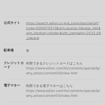
公式サイト
https://search.edion.co.jp/e_store/spot/detail?
code=0000010213&utm_source=tokubai_mkt&
utm_medium=display&utm_campaign=2022_08
_tokubai
駐車場
有
クレジットカ
利用できるクレジットカードはこちら
ード
https://www.edion.com/ito/contents/special/lp/
why_edion/content05/index.html
電子マネー
利用できる電子マネーはこちら
https://www.edion.com/ito/contents/special/lp/
why_edion/content05/index.html