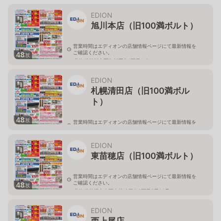
北海道旭川市永山二条3-1-15
EDION
旭川本店（旧100満ボルト）
営業時間はエディオンの店舗情報ページにて最新情報を
ご確認ください。
48
枚
北海道旭川市西御料五条1丁目1-5
EDION
札幌清田店（旧100満ボル
ト）
48
枚
営業時間はエディオンの店舗情報ページにて最新情報を
ご確認ください。
北海道札幌市清田区真栄56
EDION
東苗穂店（旧100満ボルト）
営業時間はエディオンの店舗情報ページにて最新情報を
ご確認ください。
48
枚
北海道札幌市東区東苗穂三条2丁目5番20号
EDION
西上尾店