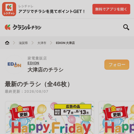
滋賀県
大津市
EDION 大津店
家電量販店
EDION
フォロー
大津店のチラシ
最新のチラシ（全46枚）
最終更新：2026/08/07