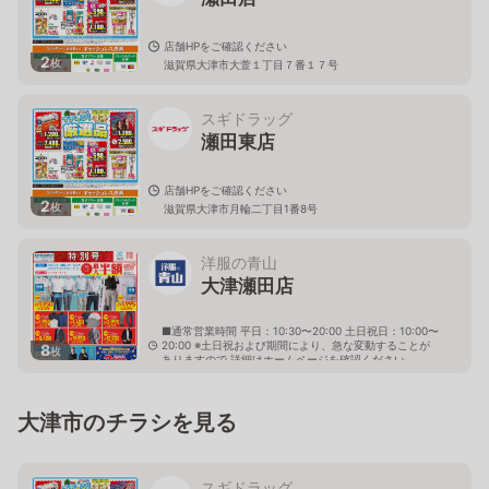
店舗HPをご確認ください
2
枚
滋賀県大津市大萱１丁目７番１７号
スギドラッグ
瀬田東店
店舗HPをご確認ください
2
枚
滋賀県大津市月輪二丁目1番8号
洋服の青山
大津瀬田店
■通常営業時間 平日：10:30〜20:00 土日祝日：10:00〜
20:00 ※土日祝および期間により、急な変動することが
8
枚
ありますので 詳細はホームページを確認ください
滋賀県大津市月輪二丁目7番1号
大津市のチラシを見る
スギドラッグ