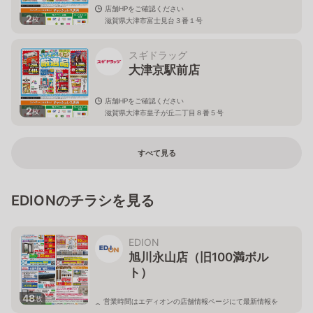
店舗HPをご確認ください
2
枚
滋賀県大津市富士見台３番１号
スギドラッグ
大津京駅前店
店舗HPをご確認ください
2
枚
滋賀県大津市皇子が丘二丁目８番５号
すべて見る
EDIONのチラシを見る
EDION
旭川永山店（旧100満ボル
ト）
48
枚
営業時間はエディオンの店舗情報ページにて最新情報を
ご確認ください。