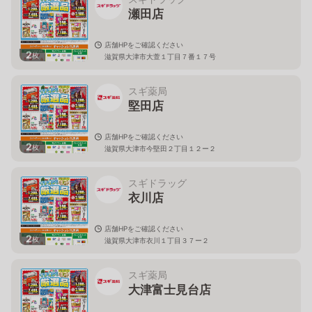
瀬田店
店舗HPをご確認ください
2
枚
滋賀県大津市大萱１丁目７番１７号
スギ薬局
堅田店
店舗HPをご確認ください
2
枚
滋賀県大津市今堅田２丁目１２ー２
スギドラッグ
衣川店
店舗HPをご確認ください
2
枚
滋賀県大津市衣川１丁目３７ー２
スギ薬局
大津富士見台店