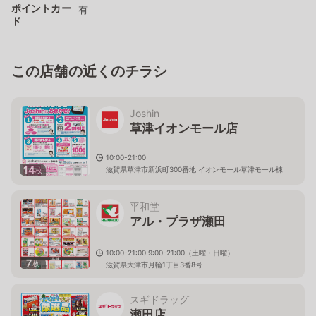
ポイントカー
有
ド
この店舗の近くのチラシ
Joshin
草津イオンモール店
10:00-21:00
14
滋賀県草津市新浜町300番地 イオンモール草津モール棟
枚
1F
平和堂
アル・プラザ瀬田
10:00-21:00 9:00-21:00（土曜・日曜）
7
枚
滋賀県大津市月輪1丁目3番8号
スギドラッグ
瀬田店