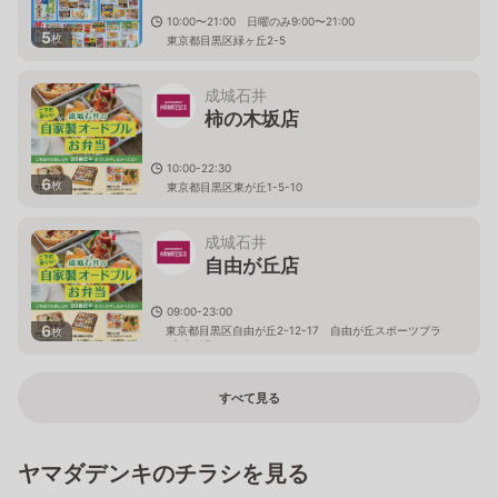
10:00〜21:00 日曜のみ9:00〜21:00
5
枚
東京都目黒区緑ヶ丘2-5
成城石井
柿の木坂店
10:00-22:30
6
枚
東京都目黒区東が丘1-5-10
成城石井
自由が丘店
09:00-23:00
6
東京都目黒区自由が丘2-12-17 自由が丘スポーツプラ
枚
ザビル1F
すべて見る
ヤマダデンキのチラシを見る