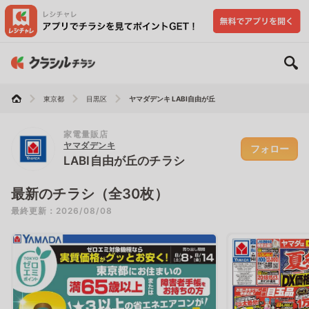
東京都
目黒区
ヤマダデンキ LABI自由が丘
家電量販店
ヤマダデンキ
フォロー
LABI自由が丘のチラシ
最新のチラシ（全30枚）
最終更新：2026/08/08