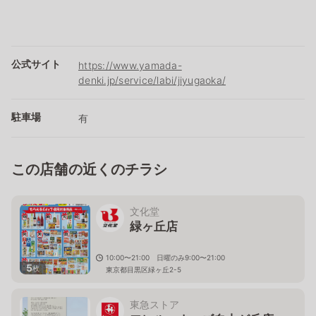
公式サイト
https://www.yamada-
denki.jp/service/labi/jiyugaoka/
駐車場
有
この店舗の近くのチラシ
文化堂
緑ヶ丘店
10:00〜21:00 日曜のみ9:00〜21:00
5
枚
東京都目黒区緑ヶ丘2-5
東急ストア