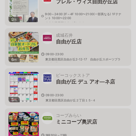
フレル・ウィズ自由が丘店
9:00～24:00 2F～4F 10:00〜21:00(⼀部異なる) 1Fテナ
ント 10:00〜22:00
9
枚
東京都目黒区自由が丘1-6-9
成城石井
自由が丘店
09:00-23:00
6
東京都目黒区自由が丘2-12-17 自由が丘スポーツプラ
枚
ザビル1F
ピーコックストア
自由が丘 デュ アオ―ネ店
09:00-23:00
5
枚
東京都目黒区自由が丘２丁目１５-４
コープみらい
ミニコープ奥沢店
9時30分～23時