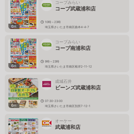
コープみらい
コープ武蔵浦和店
10時～23時
6
枚
埼玉県さいたま市南区曲本4-4-7
コープみらい
コープ南浦和店
9時～23時
6
枚
埼玉県さいたま市南区根岸2-11-12
成城石井
ビーンズ武蔵浦和店
07:30-23:00
6
枚
埼玉県さいたま市南区別所7-12-1
オーケー
武蔵浦和店