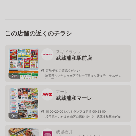
この店舗の近くのチラシ
スギドラッグ
武蔵浦和駅前店
店舗HPをご確認ください
2
埼玉県さいたま市南区沼影一丁目１０番１号 ラムザＢ
枚
棟１階
マーレ
武蔵浦和マーレ
10:00-20:00 レストランフロア11:00-23:00
9
枚
埼玉県さいたま市南区白幡5-19-19 武蔵浦和駅南ビル
成城石井