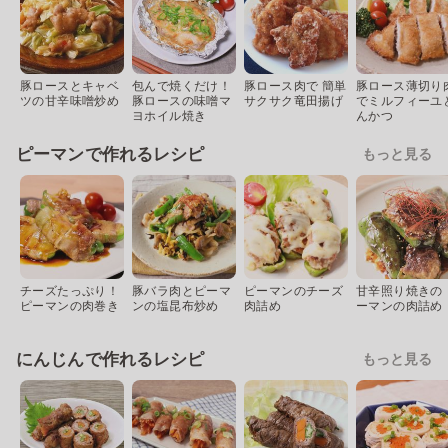
豚ロースとキャベ
包んで焼くだけ！
豚ロース肉で 簡単
豚ロース薄切り
ツの甘辛味噌炒め
豚ロースの味噌マ
サクサク竜田揚げ
でミルフィーユ
ヨホイル焼き
んかつ
ピーマンで作れるレシピ
もっと見る
チーズたっぷり！
豚バラ肉とピーマ
ピーマンのチーズ
甘辛照り焼きの 
ピーマンの肉巻き
ンの塩昆布炒め
肉詰め
ーマンの肉詰め
にんじんで作れるレシピ
もっと見る