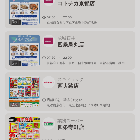
コトチカ京都店
07:00 - 22:30
5
枚
京都府京都市下京区東塩小路町地先
成城石井
四条烏丸店
07:30 - 22:00
5
京都府京都市下京区二帖半敷町地先 京都市営地下鉄四
枚
条駅 B2F
スギドラッグ
西大路店
店舗HPをご確認ください
2
枚
京都府京都市下京区七条御所ノ内本町93番地
業務スーパー
四条寺町店