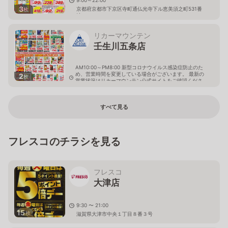
9:00～22:00
3
京都府京都市下京区寺町通仏光寺下ル恵美須之町531番
枚
地
リカーマウンテン
壬生川五条店
AM10:00～PM8:00 新型コロナウイルス感染症防止のた
め、営業時間を変更している場合がございます。 最新の
2
枚
営業状況はリカーマウンテン公式サイトをご確認くださ
い。
京都府京都市下京区中堂寺西寺町38-2
すべて見る
フレスコのチラシを見る
フレスコ
大津店
9:30 〜 21:00
15
枚
滋賀県大津市中央１丁目８番３号