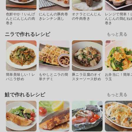
色鮮やか！いんげ
にんじんの豚肉巻
オクラとにんじん
レンジで簡単！
んとにんじんの肉
きレンチン蒸し
の牛肉巻き
んじんの鶏むね
巻き
巻き
ニラで作れるレシピ
もっと見る
簡単美味しい！レ
もやしとニラの簡
豚ニラ豆腐のオイ
お弁当に！簡単
バニラ炒め
単チヂミ
スターソース炒め
ラ玉
鮭で作れるレシピ
もっと見る