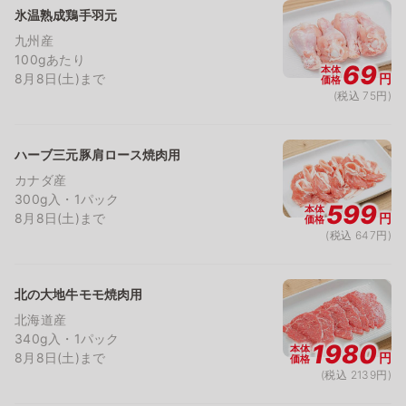
氷温熟成鶏手羽元
九州産
100gあたり
69
本体
8月8日(土)まで
円
価格
(税込 75円)
ハーブ三元豚肩ロース焼肉用
カナダ産
300g入・1パック
599
本体
8月8日(土)まで
円
価格
(税込 647円)
北の大地牛モモ焼肉用
北海道産
340g入・1パック
1980
本体
8月8日(土)まで
円
価格
(税込 2139円)