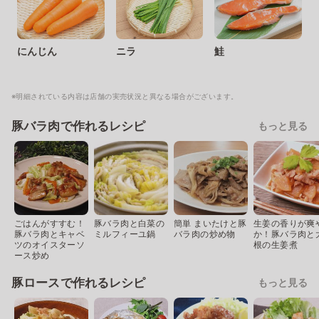
にんじん
ニラ
鮭
※明細されている内容は店舗の実売状況と異なる場合がございます。
豚バラ肉で作れるレシピ
もっと見る
ごはんがすすむ！
豚バラ肉と白菜の
簡単 まいたけと豚
生姜の香りが爽
豚バラ肉とキャベ
ミルフィーユ鍋
バラ肉の炒め物
か！豚バラ肉と
ツのオイスターソ
根の生姜煮
ース炒め
豚ロースで作れるレシピ
もっと見る