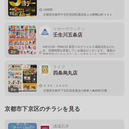
24時間
14
枚
京都府京都市中京区西洞院通四条上ル蟷螂山町４８１
リカーマウンテン
壬生川五条店
AM10:00～PM8:00 新型コロナウイルス感染症防止のた
め、営業時間を変更している場合がございます。 最新の
2
枚
営業状況はリカーマウンテン公式サイトをご確認くださ
い。
京都府京都市下京区中堂寺西寺町38-2
ライフ
四条烏丸店
９:３０－２４:００
7
枚
京都府京都市下京区四条通油小路東入傘鉾町50番
京都市下京区のチラシを見る
成城石井