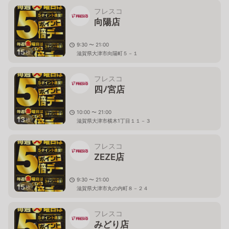
フレスコ
向陽店
9:30 〜 21:00
15
枚
滋賀県大津市向陽町５－１
フレスコ
四ﾉ宮店
10:00 〜 21:00
13
枚
滋賀県大津市横木1丁目１１－３
フレスコ
ZEZE店
9:30 〜 21:00
15
枚
滋賀県大津市丸の内町８－２４
フレスコ
みどり店