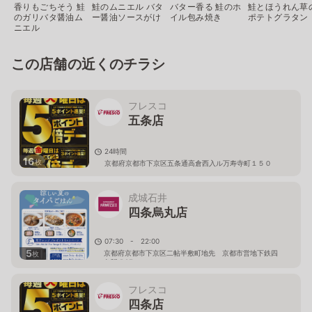
香りもごちそう 鮭
鮭のムニエル バタ
バター香る 鮭のホ
鮭とほうれん草
のガリバタ醤油ム
ー醤油ソースがけ
イル包み焼き
ポテトグラタン
ニエル
この店舗の近くのチラシ
フレスコ
五条店
24時間
16
枚
京都府京都市下京区五条通高倉西入ル万寿寺町１５０
成城石井
四条烏丸店
07:30 - 22:00
5
京都府京都市下京区二帖半敷町地先 京都市営地下鉄四
枚
条駅 B2F
フレスコ
四条店