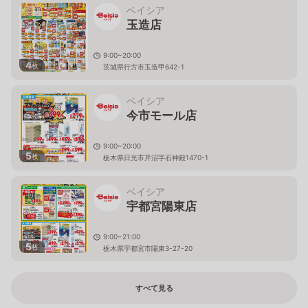
ベイシア
玉造店
9:00~20:00
4
枚
茨城県行方市玉造甲642-1
ベイシア
今市モール店
9:00~20:00
5
枚
栃木県日光市芹沼字石神殿1470-1
ベイシア
宇都宮陽東店
9:00~21:00
5
枚
栃木県宇都宮市陽東3-27-20
すべて見る