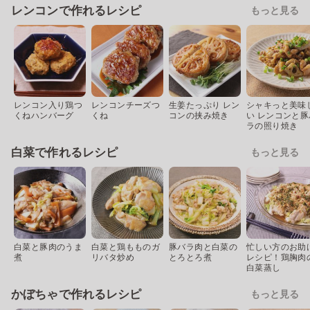
レンコンで作れるレシピ
もっと見る
レンコン入り鶏つ
レンコンチーズつ
生姜たっぷり レン
シャキっと美味
くねハンバーグ
くね
コンの挟み焼き
い レンコンと豚
ラの照り焼き
白菜で作れるレシピ
もっと見る
白菜と豚肉のうま
白菜と鶏もものガ
豚バラ肉と白菜の
忙しい方のお助
煮
リバタ炒め
とろとろ煮
レシピ！鶏胸肉
白菜蒸し
かぼちゃで作れるレシピ
もっと見る