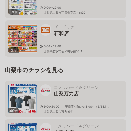
9:00〜23:00
19
枚
山梨県山梨市下石森字宮ノ前32
ザ・ビッグ
石和店
8:00～22:00
2
枚
山梨県笛吹市石和町駅前16-1
山梨市のチラシを見る
コメリハード＆グリーン
山梨万力店
9:00-20:00 平日資材館のみ8:00～（9/28より）
49
枚
山梨県山梨市万力957
コメリハード＆グリーン