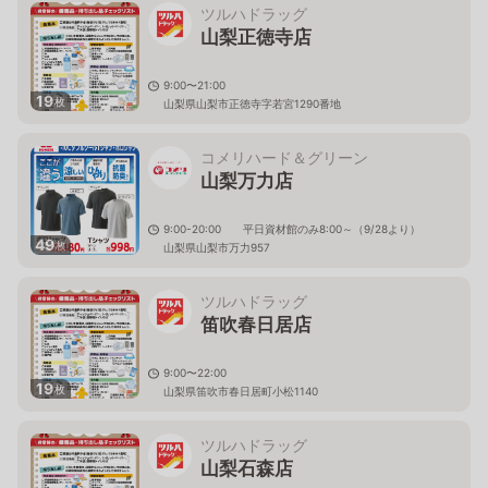
ツルハドラッグ
山梨正徳寺店
9:00〜21:00
19
枚
山梨県山梨市正徳寺字若宮1290番地
コメリハード＆グリーン
山梨万力店
9:00-20:00 平日資材館のみ8:00～（9/28より）
49
枚
山梨県山梨市万力957
ツルハドラッグ
笛吹春日居店
9:00〜22:00
19
枚
山梨県笛吹市春日居町小松1140
ツルハドラッグ
山梨石森店