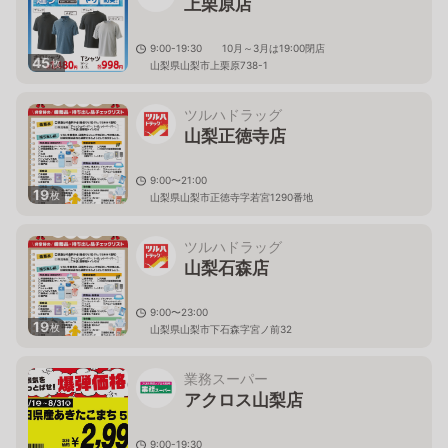
上栗原店
9:00-19:30 10月～3月は19:00閉店
45
枚
山梨県山梨市上栗原738-1
ツルハドラッグ
山梨正徳寺店
9:00〜21:00
19
枚
山梨県山梨市正徳寺字若宮1290番地
ツルハドラッグ
山梨石森店
9:00〜23:00
19
枚
山梨県山梨市下石森字宮ノ前32
業務スーパー
アクロス山梨店
9:00-19:30