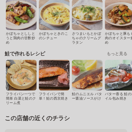
かぼちゃとししと
かぼちゃときのこ
さつまいもとかぼ
かぼちゃと豚も
うと鶏肉の甘酢炒
のシチュー
ちゃのクリームグ
肉のオイスター
め
ラタン
め
鮭で作れるレシピ
もっと見る
フライパン一つで
フライパンで簡
鮭のムニエル バタ
バター香る 鮭の
簡単 白菜と鮭のク
単！鮭の西京焼き
ー醤油ソースがけ
イル包み焼き
リーム煮
この店舗の近くのチラシ