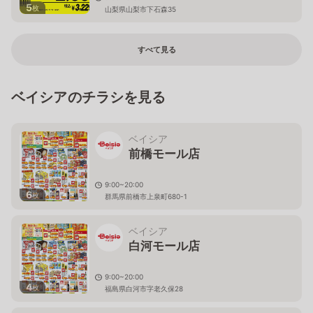
5
枚
山梨県山梨市下石森35
すべて見る
ベイシアのチラシを見る
ベイシア
前橋モール店
9:00~20:00
6
枚
群馬県前橋市上泉町680-1
ベイシア
白河モール店
9:00~20:00
4
枚
福島県白河市字老久保28