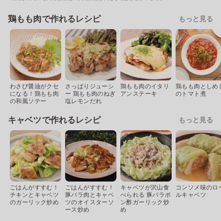
鶏もも肉で作れるレシピ
もっと見る
わさび醤油がクセ
さっぱりジューシ
鶏もも肉のイタリ
鶏もも肉としめ
になる！鶏もも肉
ー 鶏もも肉のねぎ
アンステーキ
のトマト煮
の和風ソテー
塩レモンだれ
キャベツで作れるレシピ
もっと見る
ごはんがすすむ！
ごはんがすすむ！
キャベツが沢山食
コンソメ味のロ
チキンとキャベツ
豚バラ肉とキャベ
べられる 豚バラポ
ルキャベツ
のガーリック炒め
ツのオイスターソ
ン酢ガーリック炒
ース炒め
め