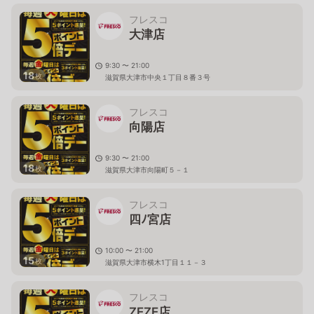
フレスコ
大津店
9:30 〜 21:00
18
枚
滋賀県大津市中央１丁目８番３号
フレスコ
向陽店
9:30 〜 21:00
18
枚
滋賀県大津市向陽町５－１
フレスコ
四ﾉ宮店
10:00 〜 21:00
15
枚
滋賀県大津市横木1丁目１１－３
フレスコ
ZEZE店