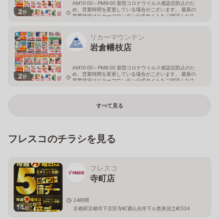
AM10:00～PM9:00 新型コロナウイルス感染症防止のた
め、営業時間を変更している場合がございます。 最新の
2
枚
営業状況はリカーマウンテン公式サイトをご確認くださ
い。
京都府京都市左京区一乗寺向畑町53
リカーマウンテン
岩倉幡枝店
AM10:00～PM8:00 新型コロナウイルス感染症防止のた
め、営業時間を変更している場合がございます。 最新の
2
枚
営業状況はリカーマウンテン公式サイトをご確認くださ
い。
京都府京都市左京区岩倉幡枝町680
すべて見る
フレスコのチラシを見る
フレスコ
寺町店
24時間
14
枚
京都府京都市下京区寺町通仏光寺下ル恵美須之町524