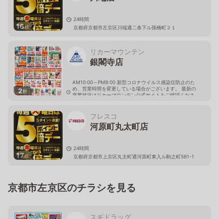
24時間
16
枚
京都府京都市左京区川端通二条下ル孫橋町２１
リカーマウンテン
銀閣寺店
AM10:00～PM8:00 新型コロナウイルス感染症防止のた
め、営業時間を変更している場合がございます。 最新の
2
枚
営業状況はリカーマウンテン公式サイトをご確認くださ
い。
京都府京都市左京区北白川下別当町2
フレスコ
河原町丸太町店
24時間
17
枚
京都府京都市上京区丸太町通河原町東入ル駒之町561-1
京都市左京区のチラシを見る
スギドラッグ