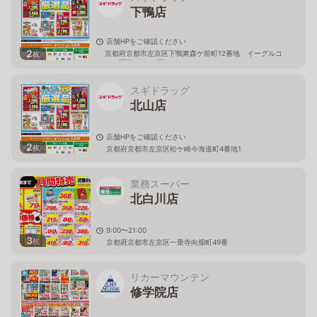
下鴨店
店舗HPをご確認ください
2
京都府京都市左京区下鴨東森ケ前町12番地 イーグルコ
枚
ート下鴨テラス1階
スギドラッグ
北山店
店舗HPをご確認ください
2
枚
京都府京都市左京区松ケ崎今海道町4番地1
業務スーパー
北白川店
9:00〜21:00
3
枚
京都府京都市左京区一乗寺向畑町49番
リカーマウンテン
修学院店