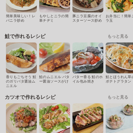
簡単美味しい！レ
もやしとニラの簡
豚ニラ豆腐のオイ
お弁当に！簡単
バニラ炒め
単チヂミ
スターソース炒め
ラ玉
鮭で作れるレシピ
もっと見る
香りもごちそう 鮭
鮭のムニエル バタ
バター香る 鮭のホ
鮭とほうれん草
のガリバタ醤油ム
ー醤油ソースがけ
イル包み焼き
ポテトグラタン
ニエル
カツオで作れるレシピ
もっと見る