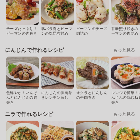
チーズたっぷり！
豚バラ肉とピーマ
ピーマンのチーズ
甘辛照り焼きの 
ピーマンの肉巻き
ンの塩昆布炒め
肉詰め
ーマンの肉詰め
にんじんで作れるレシピ
もっと見る
色鮮やか！いんげ
にんじんの豚肉巻
オクラとにんじん
レンジで簡単！
んとにんじんの肉
きレンチン蒸し
の牛肉巻き
んじんの鶏むね
巻き
巻き
ニラで作れるレシピ
もっと見る