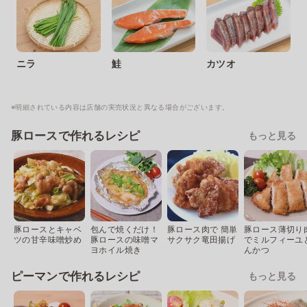
ニラ
鮭
カツオ
※明細されている内容は店舗の実売状況と異なる場合がございます。
豚ロースで作れるレシピ
もっと見る
豚ロースとキャベ
包んで焼くだけ！
豚ロース肉で 簡単
豚ロース薄切り
ツの甘辛味噌炒め
豚ロースの味噌マ
サクサク竜田揚げ
でミルフィーユ
ヨホイル焼き
んかつ
ピーマンで作れるレシピ
もっと見る