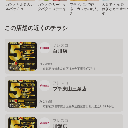
カツオと水菜のカ
カツオのガーリッ
フライパンで作
大葉でさっぱり
ルパッチョ
クバターステーキ
る！カツオのたた
ねぎとカツオの
き
キ
この店舗の近くのチラシ
フレスコ
白川店
24時間
16
枚
京都府京都市左京区浄土寺下馬場町97-1
フレスコ
プチ東山三条店
24時間
12
枚
京都府京都市東山区三条通南三筋目西入進之町584番地
フレスコ
川端店