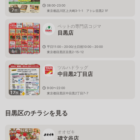
08:00-23:00
7
枚
東京都品川区上大崎3-1-1 アトレ目黒2 1F
ペットの専門店コジマ
目黒店
平日11:00～20:00/土日祝10:00～20:00
6
枚
東京都目黒区目黒2-15-12
ツルハドラッグ
中目黒2丁目店
9:00〜22:00
17
枚
東京都目黒区中目黒2丁目7-7
目黒区のチラシを見る
オオゼキ
碑文谷店