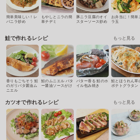
簡単美味しい！レ
もやしとニラの簡
豚ニラ豆腐のオイ
お弁当に！簡単
バニラ炒め
単チヂミ
スターソース炒め
ラ玉
鮭で作れるレシピ
もっと見る
香りもごちそう 鮭
鮭のムニエル バタ
バター香る 鮭のホ
鮭とほうれん草
のガリバタ醤油ム
ー醤油ソースがけ
イル包み焼き
ポテトグラタン
ニエル
カツオで作れるレシピ
もっと見る