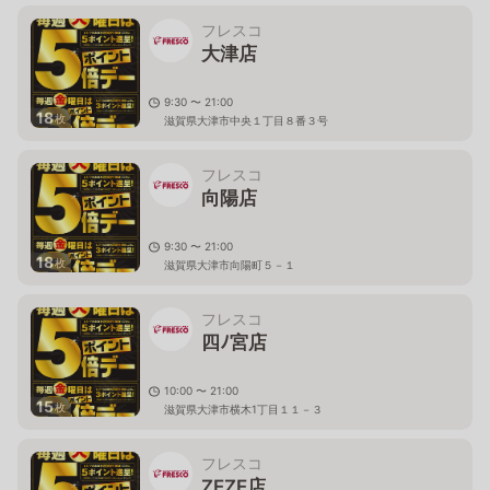
フレスコ
大津店
9:30 〜 21:00
18
枚
滋賀県大津市中央１丁目８番３号
フレスコ
向陽店
9:30 〜 21:00
18
枚
滋賀県大津市向陽町５－１
フレスコ
四ﾉ宮店
10:00 〜 21:00
15
枚
滋賀県大津市横木1丁目１１－３
フレスコ
ZEZE店