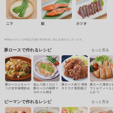
ニラ
鮭
カツオ
※明細されている内容は店舗の実売状況と異なる場合がございます。
豚ロースで作れるレシピ
もっと見る
豚ロースとキャベ
包んで焼くだけ！
豚ロース肉で 簡単
豚ロース薄切り
ツの甘辛味噌炒め
豚ロースの味噌マ
サクサク竜田揚げ
でミルフィーユ
ヨホイル焼き
んかつ
ピーマンで作れるレシピ
もっと見る