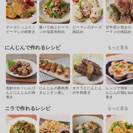
チーズたっぷり！
豚バラ肉とピーマ
ピーマンのチーズ
甘辛照り焼きの 
ピーマンの肉巻き
ンの塩昆布炒め
肉詰め
ーマンの肉詰め
にんじんで作れるレシピ
もっと見る
色鮮やか！いんげ
にんじんの豚肉巻
オクラとにんじん
レンジで簡単！
んとにんじんの肉
きレンチン蒸し
の牛肉巻き
んじんの鶏むね
巻き
巻き
ニラで作れるレシピ
もっと見る