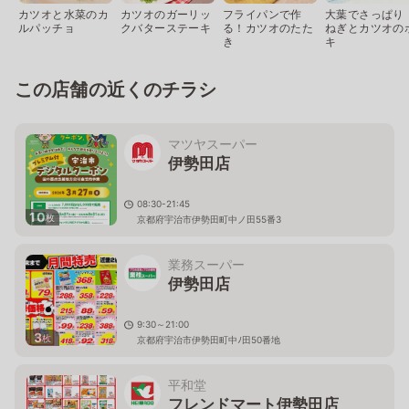
カツオと水菜のカ
カツオのガーリッ
フライパンで作
大葉でさっぱり
ルパッチョ
クバターステーキ
る！カツオのたた
ねぎとカツオの
き
キ
この店舗の近くのチラシ
マツヤスーパー
伊勢田店
08:30-21:45
10
枚
京都府宇治市伊勢田町中ノ田55番3
業務スーパー
伊勢田店
9:30～21:00
3
枚
京都府宇治市伊勢田町中ﾉ田50番地
平和堂
フレンドマート伊勢田店