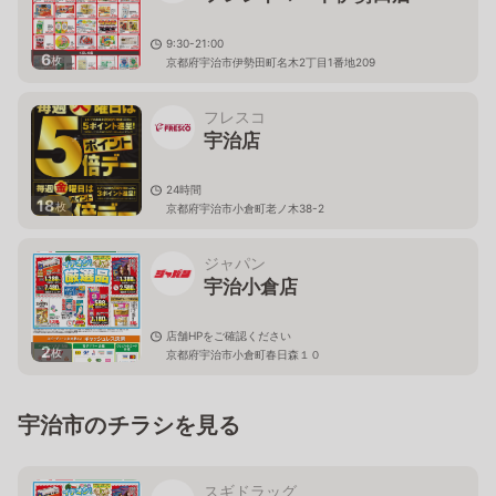
9:30-21:00
6
枚
京都府宇治市伊勢田町名木2丁目1番地209
フレスコ
宇治店
24時間
18
枚
京都府宇治市小倉町老ノ木38-2
ジャパン
宇治小倉店
店舗HPをご確認ください
2
枚
京都府宇治市小倉町春日森１０
宇治市のチラシを見る
スギドラッグ