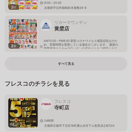
9:00～20:30
3
枚
京都府宇治市槇島町本屋敷26-8
リカーマウンテン
黄檗店
AM10:00～PM8:00 新型コロナウイルス感染症防止のた
め、営業時間を変更している場合がございます。 最新の
2
枚
営業状況はリカーマウンテン公式サイトをご確認くださ
い。
京都府宇治市五ヶ庄平野51-1
すべて見る
フレスコのチラシを見る
フレスコ
寺町店
24時間
14
枚
京都府京都市下京区寺町通仏光寺下ル恵美須之町524