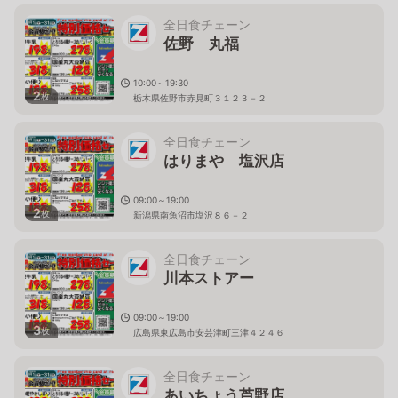
全日食チェーン
佐野 丸福
10:00～19:30
2
枚
栃木県佐野市赤見町３１２３－２
全日食チェーン
はりまや 塩沢店
09:00～19:00
2
枚
新潟県南魚沼市塩沢８６－２
全日食チェーン
川本ストアー
09:00～19:00
3
枚
広島県東広島市安芸津町三津４２４６
全日食チェーン
あいちょう芦野店