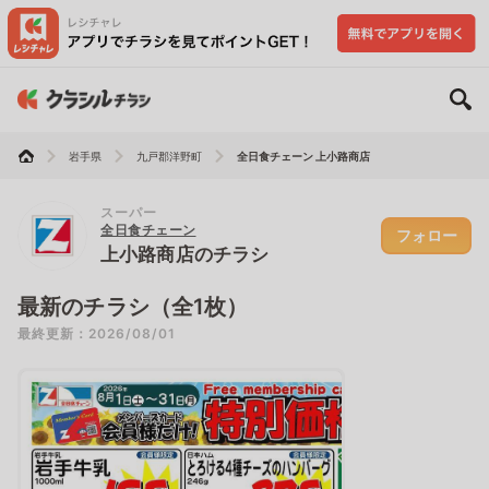
岩手県
九戸郡洋野町
全日食チェーン 上小路商店
スーパー
全日食チェーン
フォロー
上小路商店のチラシ
最新のチラシ（全1枚）
最終更新：2026/08/01