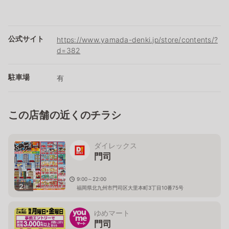
公式サイト
https://www.yamada-denki.jp/store/contents/?
d=382
駐車場
有
この店舗の近くのチラシ
ダイレックス
門司
9:00～22:00
2
枚
福岡県北九州市門司区大里本町3丁目10番75号
ゆめマート
門司