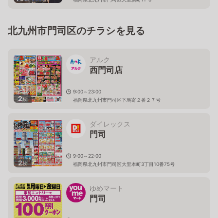
北九州市門司区のチラシを見る
アルク
西門司店
9:00～23:00
2
枚
福岡県北九州市門司区下馬寄２番２７号
ダイレックス
門司
9:00～22:00
2
枚
福岡県北九州市門司区大里本町3丁目10番75号
ゆめマート
門司