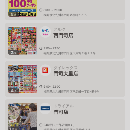
8:30 ～ 21:00
8
枚
福岡県北九州市門司区柳町2-5-5
アルク
西門司店
9:00～23:00
2
枚
福岡県北九州市門司区下馬寄２番２７号
ダイレックス
門司大里店
9:00～22:00
4
枚
福岡県北九州市門司区不老町一丁目4番1号
トライアル
門司店
24時間（一部店舗除く）
10
枚
福岡県北九州市門司区大里新町11-6