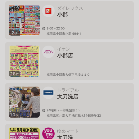
ダイレックス
小郡
9:00～22:00
2
枚
福岡県小郡市小郡 694-1
イオン
小郡店
28
枚
福岡県小郡市大保字弓場１１０
トライアル
大刀洗店
24時間（一部店舗除く）
10
枚
福岡県三井郡大刀洗町鵜木1440番地33
ゆめマート
大刀洗