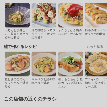
つるっと美味し
焼肉味噌ダレでジ
オクラとひき肉の
料亭の味 ネバネ
い！豆腐のオクラ
ューシーに オクラ
ふんわりオムレツ
オクラの卵焼き
めかぶ和え
の肉巻き
鮭で作れるレシピ
もっと見る
鮭ときのこのガー
キャベツと鮭の味
香りもごちそう 鮭
フライパン一つ
リックバター醤油
噌バター炒め
のガリバタ醤油ム
簡単 白菜と鮭の
炒め
ニエル
リーム煮
この店舗の近くのチラシ