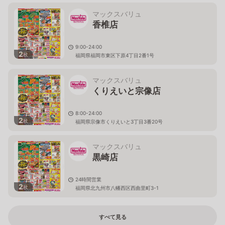
マックスバリュ
香椎店
9:00-24:00
2
枚
福岡県福岡市東区下原4丁目2番1号
マックスバリュ
くりえいと宗像店
8:00-24:00
2
枚
福岡県宗像市くりえいと3丁目3番20号
マックスバリュ
黒崎店
24時間営業
2
枚
福岡県北九州市八幡西区西曲里町3-1
すべて見る