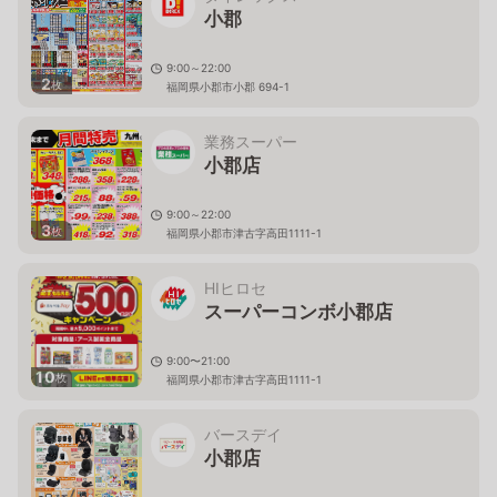
小郡
9:00～22:00
2
枚
福岡県小郡市小郡 694-1
業務スーパー
小郡店
9:00～22:00
3
枚
福岡県小郡市津古字高田1111-1
HIヒロセ
スーパーコンボ小郡店
9:00〜21:00
10
枚
福岡県小郡市津古字高田1111-1
バースデイ
小郡店