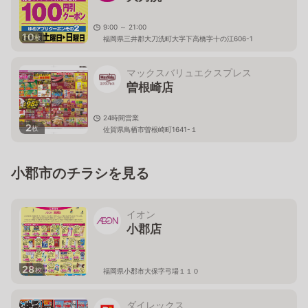
9:00 ～ 21:00
10
枚
福岡県三井郡大刀洗町大字下高橋字十の江606-1
マックスバリュエクスプレス
曽根崎店
24時間営業
2
枚
佐賀県鳥栖市曽根崎町1641-１
小郡市のチラシを見る
イオン
小郡店
28
枚
福岡県小郡市大保字弓場１１０
ダイレックス