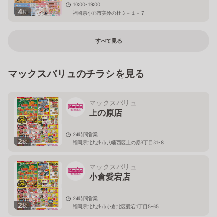
10:00-19:00
4
枚
福岡県小郡市美鈴の杜３－１－７
すべて見る
マックスバリュのチラシを見る
マックスバリュ
上の原店
24時間営業
2
枚
福岡県北九州市八幡西区上の原3丁目31-8
マックスバリュ
小倉愛宕店
24時間営業
2
枚
福岡県北九州市小倉北区愛宕1丁目5-65