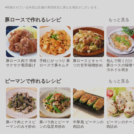
※明細されている内容は店舗の実売状況と異なる場合がございます。
豚ロースで作れるレシピ
もっと見る
豚ロース肉で 簡単
手軽にがっつり 豚
豚ロースとキャベ
包んで焼くだけ
サクサク竜田揚げ
ロースで豚キムチ
ツの甘辛味噌炒め
豚ロースの味噌
ヨホイル焼き
ピーマンで作れるレシピ
もっと見る
豚バラ肉とナスピ
豚バラ肉とピーマ
中華風 ピーマンの
ピーマンのチー
ーマンのみそ炒め
ンの塩昆布炒め
肉詰め
肉詰め