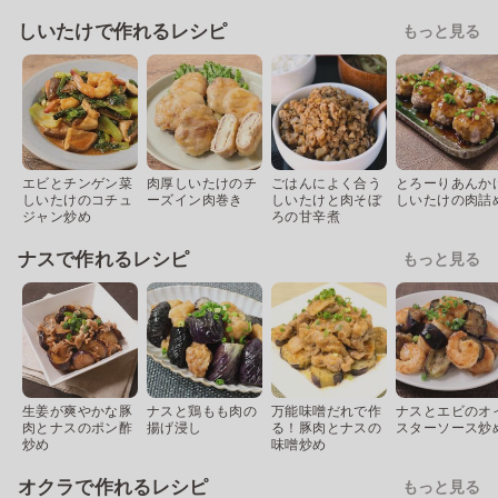
しいたけで作れるレシピ
もっと見る
エビとチンゲン菜
肉厚しいたけのチ
ごはんによく合う
とろーりあんか
しいたけのコチュ
ーズイン肉巻き
しいたけと肉そぼ
しいたけの肉詰
ジャン炒め
ろの甘辛煮
ナスで作れるレシピ
もっと見る
生姜が爽やかな豚
ナスと鶏もも肉の
万能味噌だれで作
ナスとエビのオ
肉とナスのポン酢
揚げ浸し
る！豚肉とナスの
スターソース炒
炒め
味噌炒め
オクラで作れるレシピ
もっと見る