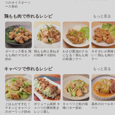
ツのオイスターソ
ース炒め
鶏もも肉で作れるレシピ
もっと見る
ガーリック香る 鶏
鶏もも肉と長ねぎ
わさび醤油がクセ
ネギダレが美味
もも肉のマヨポン
の胡麻マヨ炒め
になる！鶏もも肉
い！鶏もも肉の
炒め
の和風ソテー
テー
キャベツで作れるレシピ
もっと見る
ごはんがすすむ！
ボリューム抜群 キ
キャベツと鮭の味
基本のロールキ
チキンとキャベツ
ャベツの豚肉巻き
噌バター炒め
ベツ
のガーリック炒め
レンジ蒸し