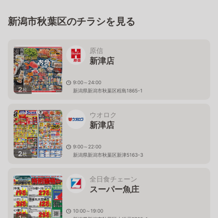
新潟市秋葉区のチラシを見る
原信
新津店
9:00～24:00
2
枚
新潟県新潟市秋葉区程島1865-1
ウオロク
新津店
9:00～22:00
2
枚
新潟県新潟市秋葉区新津5163-3
全日食チェーン
スーパー魚庄
10:00～19:00
1