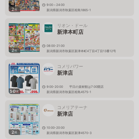
9:00～24:00
2
枚
新潟県新潟市秋葉区程島1865-1
リオン・ドール
新津本町店
08:00-21:00
2
枚
新潟県新潟市秋葉区新津本町4丁目4丁目13番12号
コメリパワー
新津店
9:00-20:00 平日の資材館は7:00開店
50
枚
新潟県新潟市秋葉区程島4575-1
コメリアテーナ
新津店
10:00-20:00
2
枚
新潟県新潟市秋葉区新津4570-3