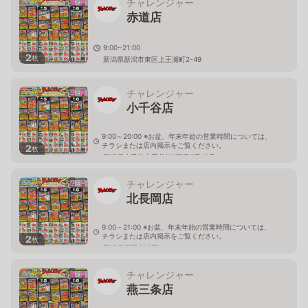
チャレンジャー
赤道店
9:00~21:00
2
枚
新潟県新潟市東区上王瀬町2-49
チャレンジャー
小千谷店
9:00～20:00 ※お盆、年末年始の営業時間については、
チラシまたは店内掲示をご覧ください。
2
枚
新潟県小千谷市千谷川3丁目7番15号
チャレンジャー
北長岡店
9:00～21:00 ※お盆、年末年始の営業時間については、
チラシまたは店内掲示をご覧ください。
2
枚
新潟県長岡市城岡1-1-10
チャレンジャー
燕三条店