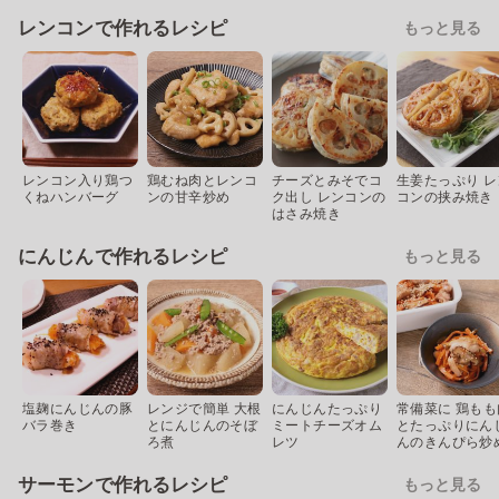
レンコンで作れるレシピ
もっと見る
レンコン入り鶏つ
鶏むね肉とレンコ
チーズとみそでコ
生姜たっぷり レ
くねハンバーグ
ンの甘辛炒め
ク出し レンコンの
コンの挟み焼き
はさみ焼き
にんじんで作れるレシピ
もっと見る
塩麹にんじんの豚
レンジで簡単 大根
にんじんたっぷり
常備菜に 鶏もも
バラ巻き
とにんじんのそぼ
ミートチーズオム
とたっぷりにん
ろ煮
レツ
んのきんぴら炒
サーモンで作れるレシピ
もっと見る