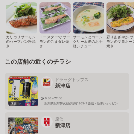
カリカリサーモン
トースターで サー
サーモンとコーン
彩りあざやか サ
のハーブパン粉焼
モンのごまダレ焼
クリーム缶のお手
モンのマヨネー
き
き
軽シチュー
焼き
この店舗の近くのチラシ
ドラッグトップス
新津店
9:30～22:00
7
新潟県新潟市秋葉区程島1865-1 原信・新津ショッピン
枚
グセンター内
原信
新津店