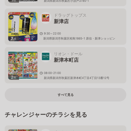
枚
新潟県新潟市秋葉区小須戸3785-1
ドラッグトップス
新津店
9:30～22:00
7
新潟県新潟市秋葉区程島1865-1 原信・新津ショッピン
枚
グセンター内
リオン・ドール
新津本町店
08:00-21:00
2
枚
新潟県新潟市秋葉区新津本町4丁目4丁目13番12号
すべて見る
チャレンジャーのチラシを見る