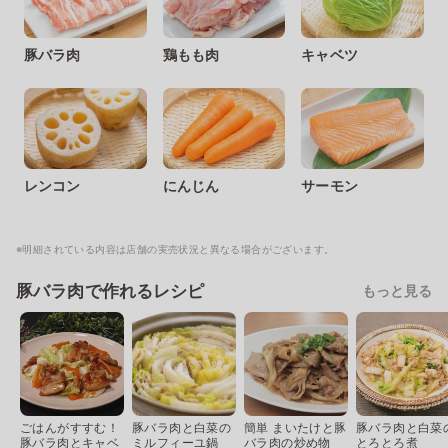
豚バラ肉
鶏もも肉
キャベツ
レンコン
にんじん
サーモン
※明細されている内容は店舗の実売状況と異なる場合がございます。
豚バラ肉で作れるレシピ
もっと見る
ごはんがすすむ！
豚バラ肉と白菜の
簡単 まいたけと豚
豚バラ肉と白菜
豚バラ肉とキャベ
ミルフィーユ鍋
バラ肉の炒め物
とろとろ煮