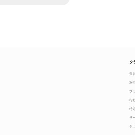
ク
運
利
プ
行
特
サ
チ