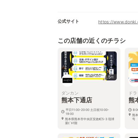
公式サイト
https://www.donki
この店舗の近くのチラシ
5
枚
ダンカン
ドラ
熊本下通店
熊
平日11:00-20:00 土日祝10:00-
8:
19:00
熊本
熊本県熊本市中央区安政町5-3 琉球
号 
屋ﾋﾞﾙ1階