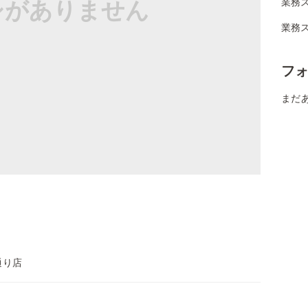
シがありません
業務
業務ス
フ
まだ
通り店