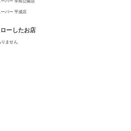
スーパー 辛島公園店
ーパー 平成店
ォローしたお店
ありません