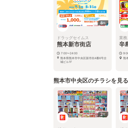
8
枚
ドラッグセイムス
業務
熊本新市街店
辛
7:00〜24:00
9:
熊本県熊本市中央区新市街4番6号古
熊
城ビル1F
熊本市中央区のチラシを見
2
枚