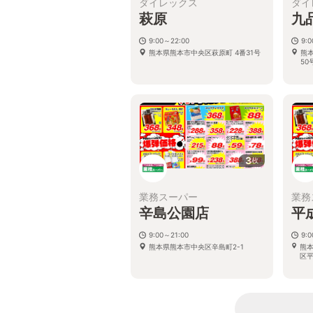
ダイレックス
ダイ
萩原
九
9:00～22:00
9:
熊本県熊本市中央区萩原町 4番31号
熊
50
3
枚
業務スーパー
業務
辛島公園店
平
9:00～21:00
9:
熊本県熊本市中央区辛島町2-1
熊
区平