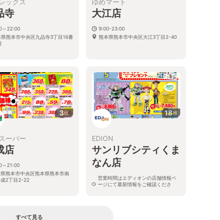
レックス
ゆめマート
品寺
大江店
00～22:00
9:00-23:00
本県熊本市中央区九品寺3丁目16番
熊本県熊本市中央区大江3丁目2-40
号
3
18
枚
枚
スーパー
EDION
成店
サンリブシティくま
なん店
00～21:00
本県熊本市中央区熊本県熊本市南
営業時間はエディオンの店舗情報ペ
成2丁目2-22
ージにて最新情報をご確認くださ
い。
熊本県熊本市中央区平成3-20-1
すべて見る