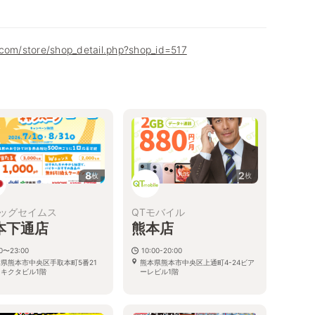
.com/store/shop_detail.php?shop_id=517
8
2
枚
枚
ッグセイムス
QTモバイル
本下通店
熊本店
00〜23:00
10:00-20:00
県熊本市中央区手取本町5番21
熊本県熊本市中央区上通町4-24ビア
キクタビル1階
ーレビル1階