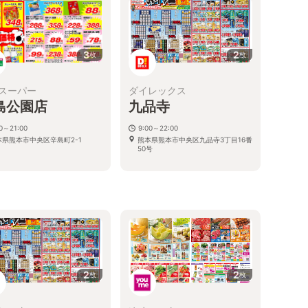
3
2
枚
枚
スーパー
ダイレックス
島公園店
九品寺
00～21:00
9:00～22:00
本県熊本市中央区辛島町2-1
熊本県熊本市中央区九品寺3丁目16番
50号
る
2
2
枚
枚