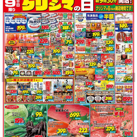
オートバックス
・多摩境店
5
枚
東京都町田市小山ヶ丘２−３−４
スギドラッグ
八王子別所店
店舗HPをご確認ください
2
枚
東京都八王子市別所二丁目41番地1
八王子市のチラシを見る
オーケー
多摩大塚店
8:30～21:30