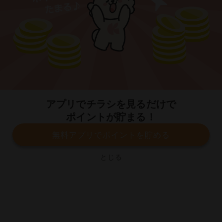
今すぐアプリをダウンロードする
アプリでチラシを見るだけで
ポイントが貯まる！
無料アプリでポイントを貯める
プライバシーポリシー
利用規約
運営会社
サービスに関してのお問い合わせ
チラシ掲載をお考えの方
とじる
Copyright© Kurashiru, Inc. All Rights Reserved.