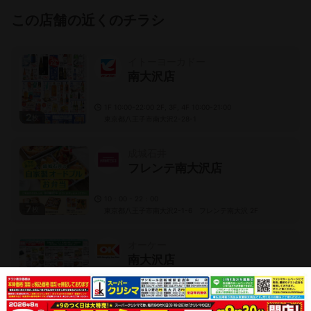
この店舗の近くのチラシ
イトーヨーカドー
南大沢店
1F 10:00-22:00 2F, 3F, 4F 10:00-21:00
2
枚
東京都八王子市南大沢2-28-1
成城石井
フレンテ南大沢店
10：00 - 22：00
7
枚
東京都八王子市南大沢2-1-6 フレンテ南大沢 2F
オーケー
南大沢店
8:30～21:30
2
枚
東京都八王子市上柚木3-13-1