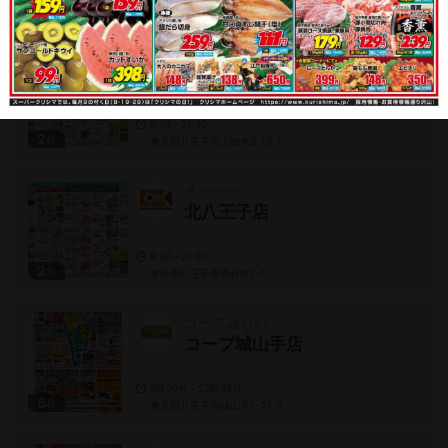
2
枚
東京都八王子市大塚629-1
オーケー
南大沢店
8:30～21:30
2
枚
東京都八王子市上柚木3-13-1
オーケー
北八王子店
8:30～21:30
2
枚
東京都八王子市高倉町7-1
コープみらい
コープ城山手店
9時30分～22時45分
6
枚
東京都八王子市城山手1-27-5