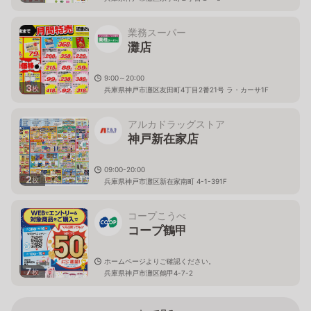
業務スーパー
灘店
9:00～20:00
3
枚
兵庫県神戸市灘区友田町4丁目2番21号 ラ・カーサ1F
アルカドラッグストア
神戸新在家店
09:00-20:00
2
枚
兵庫県神戸市灘区新在家南町 4-1-391F
コープこうべ
コープ鶴甲
ホームページよりご確認ください。
7
枚
兵庫県神戸市灘区鶴甲4-7-2