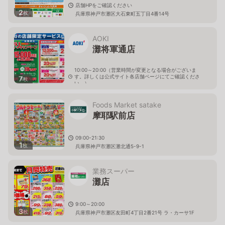
店舗HPをご確認ください
2
枚
兵庫県神戸市灘区大石東町五丁目4番14号
AOKI
灘将軍通店
10:00～20:00（営業時間が変更となる場合がございま
す。詳しくは公式サイト各店舗ページにてご確認くださ
7
枚
い。）
兵庫県神戸市灘区将軍通3-1-1
Foods Market satake
摩耶駅前店
09:00-21:30
1
枚
兵庫県神戸市灘区灘北通5-9-1
業務スーパー
灘店
9:00～20:00
3
枚
兵庫県神戸市灘区友田町4丁目2番21号 ラ・カーサ1F