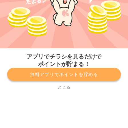
今すぐアプリをダウンロードする
アプリでチラシを見るだけで
ポイントが貯まる！
無料アプリでポイントを貯める
プライバシーポリシー
利用規約
運営会社
サービスに関してのお問い合わせ
チラシ掲載をお考えの方
とじる
Copyright© Kurashiru, Inc. All Rights Reserved.