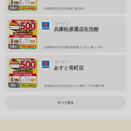
14
枚
兵庫県西宮市今津港町1番26号
コーナン
兵庫松原通店生活館
14
枚
兵庫県神戸市兵庫区明和通３丁目２番１６号
コーナン
あすと長町店
9
枚
宮城県仙台市太白区あすと長町二丁目3番10号
すべて見る