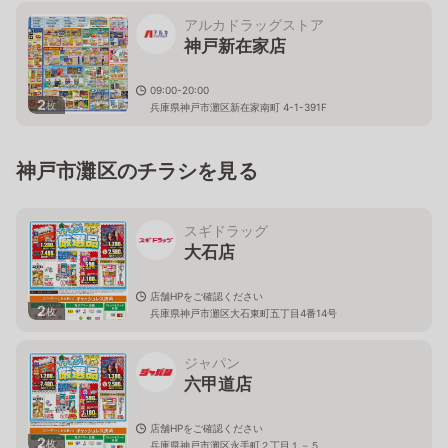
アルカドラッグストア
神戸新在家店
09:00-20:00
2
枚
兵庫県神戸市灘区新在家南町 4-1-391F
神戸市灘区のチラシを見る
スギドラッグ
大石店
店舗HPをご確認ください
2
枚
兵庫県神戸市灘区大石東町五丁目4番14号
ジャパン
六甲道店
店舗HPをご確認ください
2
枚
兵庫県神戸市灘区永手町２丁目１－５