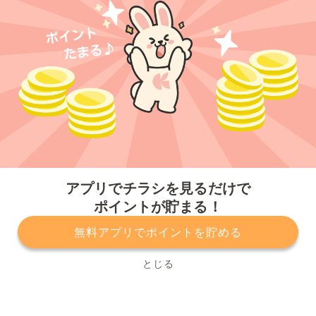
今すぐアプリをダウンロードする
アプリでチラシを見るだけで
ポイントが貯まる！
無料アプリでポイントを貯める
プライバシーポリシー
利用規約
運営会社
サービスに関してのお問い合わせ
チラシ掲載をお考えの方
とじる
Copyright© Kurashiru, Inc. All Rights Reserved.