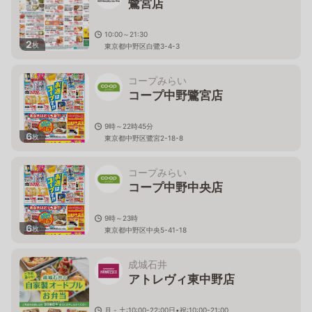
鷺宮店
10:00～21:30
2
枚
東京都中野区白鷺3-4-3
コープみらい
コープ中野鷺宮店
9時～22時45分
6
枚
東京都中野区鷺宮2-18-8
コープみらい
コープ中野中央店
9時～23時
6
枚
東京都中野区中央5-41-18
成城石井
アトレヴィ東中野店
月 - 土:10:00-22:00日•祝:10:00-21:00