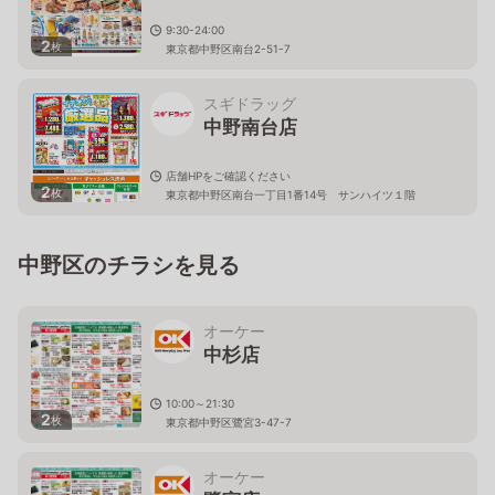
9:30-24:00
2
枚
東京都中野区南台2-51-7
スギドラッグ
中野南台店
店舗HPをご確認ください
2
枚
東京都中野区南台一丁目1番14号 サンハイツ１階
中野区のチラシを見る
オーケー
中杉店
10:00～21:30
2
枚
東京都中野区鷺宮3-47-7
オーケー