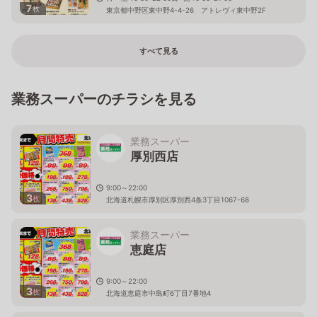
7
枚
東京都中野区東中野4-4-26 アトレヴィ東中野2F
すべて見る
業務スーパーのチラシを見る
業務スーパー
厚別西店
9:00～22:00
3
枚
北海道札幌市厚別区厚別西4条3丁目1067-68
業務スーパー
恵庭店
9:00～22:00
3
枚
北海道恵庭市中島町6丁目7番地4