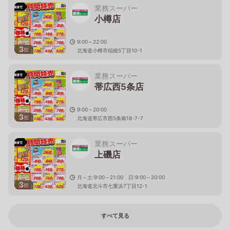
業務スーパー
小樽店
9:00～22:00
3
枚
北海道小樽市稲穂5丁目10-1
業務スーパー
帯広西5条店
9:00～20:00
3
枚
北海道帯広市西5条南18-7-7
業務スーパー
上磯店
月～土:9:00～21:00 日:9:00～20:00
3
枚
北海道北斗市七重浜7丁目12-1
すべて見る