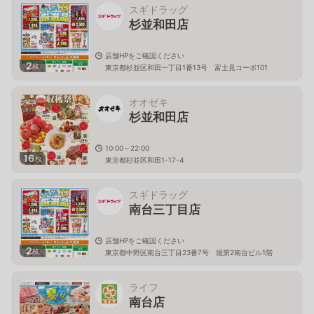
スギドラッグ
杉並和田店
店舗HPをご確認ください
2
枚
東京都杉並区和田一丁目1番13号 富士見コーポ101
オオゼキ
杉並和田店
10:00～22:00
16
枚
東京都杉並区和田1-17-4
スギドラッグ
南台三丁目店
店舗HPをご確認ください
2
枚
東京都中野区南台三丁目23番7号 堀第2南台ビル1階
ライフ
南台店