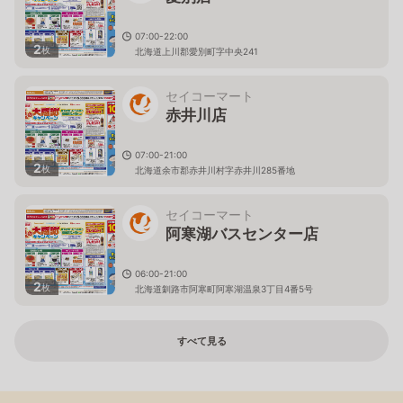
07:00-22:00
2
枚
北海道上川郡愛別町字中央241
セイコーマート
赤井川店
07:00-21:00
2
枚
北海道余市郡赤井川村字赤井川285番地
セイコーマート
阿寒湖バスセンター店
06:00-21:00
2
枚
北海道釧路市阿寒町阿寒湖温泉3丁目4番5号
すべて見る