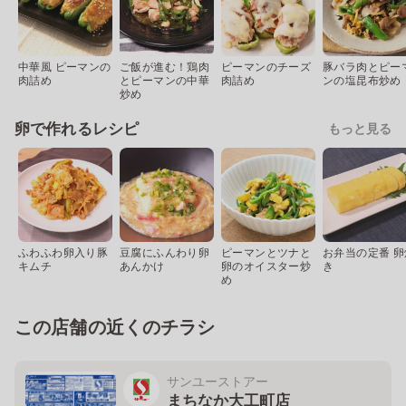
中華風 ピーマンの
ご飯が進む！鶏肉
ピーマンのチーズ
豚バラ肉とピー
肉詰め
とピーマンの中華
肉詰め
ンの塩昆布炒め
炒め
卵で作れるレシピ
もっと見る
ふわふわ卵入り豚
豆腐にふんわり卵
ピーマンとツナと
お弁当の定番 卵
キムチ
あんかけ
卵のオイスター炒
き
め
この店舗の近くのチラシ
サンユーストアー
まちなか大工町店