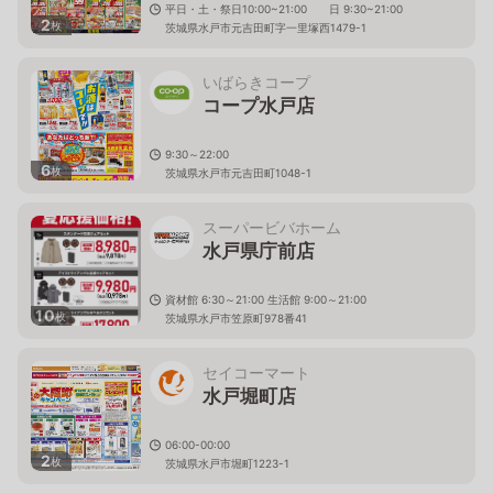
平日・土・祭日10:00~21:00 日 9:30~21:00
2
枚
茨城県水戸市元吉田町字一里塚西1479-1
いばらきコープ
コープ水戸店
9:30～22:00
6
枚
茨城県水戸市元吉田町1048-1
スーパービバホーム
水戸県庁前店
資材館 6:30～21:00 生活館 9:00～21:00
10
枚
茨城県水戸市笠原町978番41
セイコーマート
水戸堀町店
06:00-00:00
2
枚
茨城県水戸市堀町1223-1