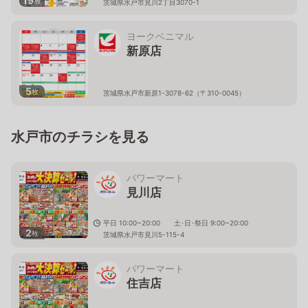
19
枚
茨城県水戸市見川2丁目3070-1
ヨークベニマル
新原店
5
枚
茨城県水戸市新原1-3078-62（〒310-0045）
水戸市のチラシを見る
パワーマート
見川店
平日 10:00~20:00 土･日･祭日 9:00~20:00
2
枚
茨城県水戸市見川5-115-4
パワーマート
住吉店