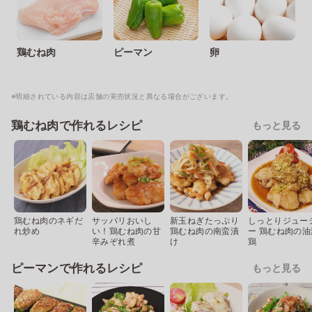
鶏むね肉
ピーマン
卵
※明細されている内容は店舗の実売状況と異なる場合がございます。
鶏むね肉で作れるレシピ
もっと見る
鶏むね肉のネギだ
サッパリおいし
新玉ねぎたっぷり
しっとりジュー
れ炒め
い！鶏むね肉の甘
鶏むね肉の南蛮漬
ー 鶏むね肉の油
辛みぞれ煮
け
鶏
ピーマンで作れるレシピ
もっと見る