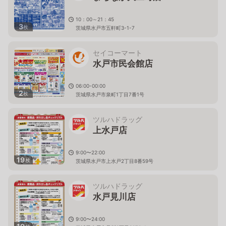
10：00～21：45
3
枚
茨城県水戸市五軒町3-1-7
セイコーマート
水戸市民会館店
06:00-00:00
2
枚
茨城県水戸市泉町1丁目7番1号
ツルハドラッグ
上水戸店
9:00〜22:00
19
枚
茨城県水戸市上水戸2丁目8番59号
ツルハドラッグ
水戸見川店
9:00〜24:00