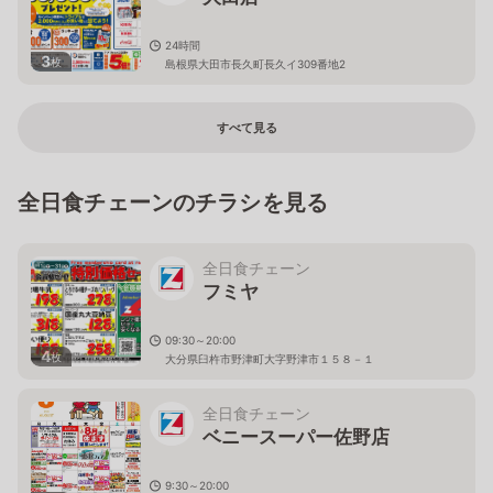
24時間
3
枚
島根県大田市長久町長久イ309番地2
すべて見る
全日食チェーンのチラシを見る
全日食チェーン
フミヤ
09:30～20:00
4
枚
大分県臼杵市野津町大字野津市１５８－１
全日食チェーン
ベニースーパー佐野店
9:30～20:00