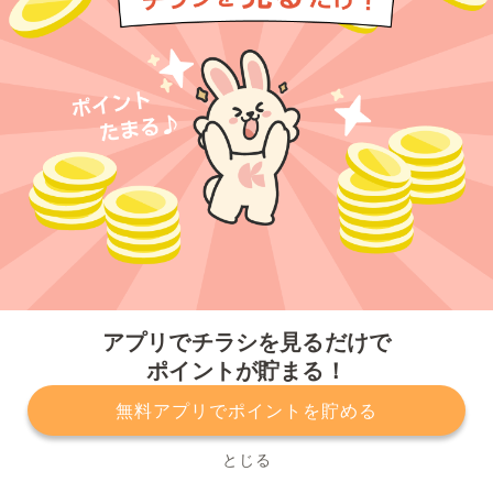
今すぐアプリをダウンロードする
アプリでチラシを見るだけで
ポイントが貯まる！
無料アプリでポイントを貯める
プライバシーポリシー
利用規約
運営会社
サービスに関してのお問い合わせ
チラシ掲載をお考えの方
とじる