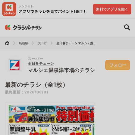
島根県
大田市
全日食チェーン マルシェ温...
スーパー
全日食チェーン
フォロー
マルシェ温泉津市場のチラシ
最新のチラシ（全1枚）
最終更新：2026/08/01