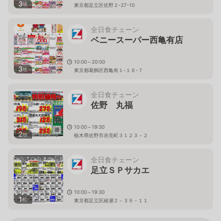
3
枚
東京都足立区佐野２-27-10
全日食チェーン
ベニースーパー西亀有店
10:00～20:00
3
枚
東京都葛飾区西亀有１-１６-７
全日食チェーン
佐野 丸福
10:00～19:30
2
枚
栃木県佐野市赤見町３１２３－２
全日食チェーン
足立ＳＰサカエ
10:00～19:30
1
枚
東京都足立区綾瀬２－３９－１１