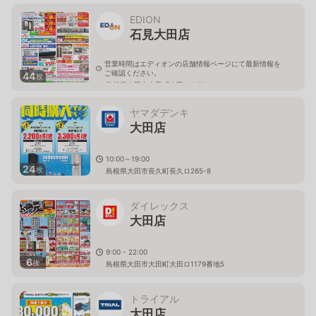
EDION
石見大田店
営業時間はエディオンの店舗情報ページにて最新情報を
ご確認ください。
44
枚
島根県大田市大田町大田ロ1179-4
ヤマダデンキ
大田店
10:00～19:00
24
枚
島根県大田市長久町長久ロ265-8
ダイレックス
大田店
9:00 - 22:00
6
枚
島根県大田市大田町大田ロ1179番地5
トライアル
大田店