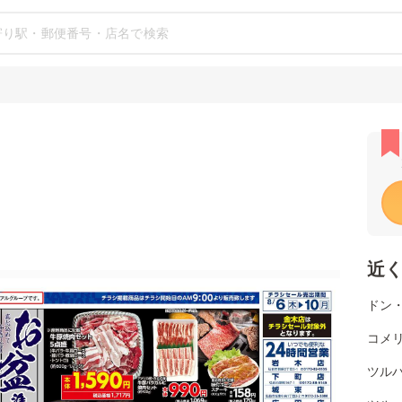
近
ドン
コメ
ツル