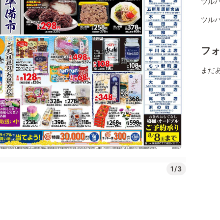
ツル
ツル
フ
まだ
1/3