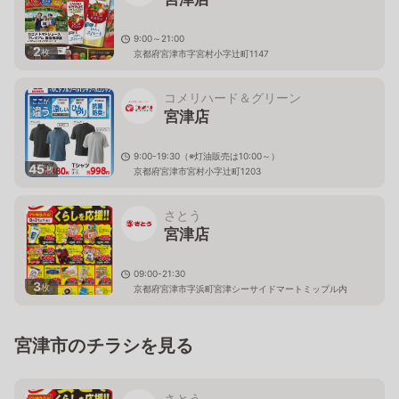
9:00～21:00
2
枚
京都府宮津市字宮村小字辻町1147
コメリハード＆グリーン
宮津店
9:00-19:30（※灯油販売は10:00～）
45
枚
京都府宮津市宮村小字辻町1203
さとう
宮津店
09:00-21:30
3
枚
京都府宮津市字浜町宮津シーサイドマートミップル内
宮津市のチラシを見る
さとう