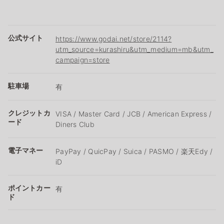
公式サイト
https://www.godai.net/store/2114?
utm_source=kurashiru&utm_medium=mb&utm_
campaign=store
駐車場
有
クレジットカ
VISA / Master Card / JCB / American Express /
ード
Diners Club
電子マネー
PayPay / QuicPay / Suica / PASMO / 楽天Edy /
iD
ポイントカー
有
ド