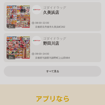
ゴダイドラッグ
久美浜店
08:00-22:00
2
枚
京都府京丹後市久美浜町262
ゴダイドラッグ
野田川店
09:00-24:00
2
枚
京都府与謝郡与謝野町上山田684
すべて見る