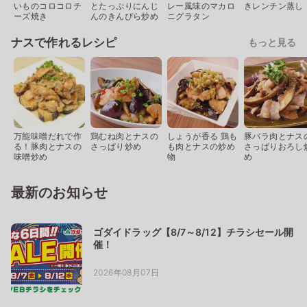
いものコロコロチ
とたっぷりにんじ
レー風味のマカロ
きレンチン蒸し
ーズ焼き
んのきんぴら炒め
ニグラタン
ナスで作れるレシピ
もっと見る
万能味噌だれで作
鶏むね肉とナスの
しょうが香る 鶏も
豚バラ肉とナス
る！豚肉とナスの
さっぱり炒め
も肉とナスの炒め
さっぱりおろし
味噌炒め
物
め
最新のお知らせ
ゴダイドラッグ【8/7～8/12】チラシセール開
催！
2026年08月07日