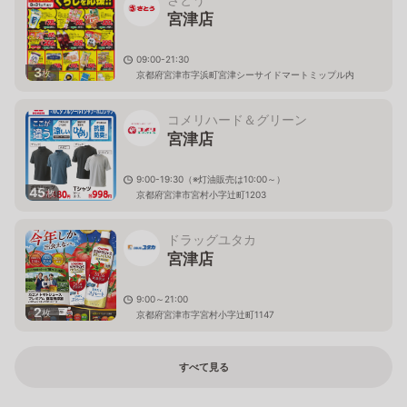
宮津店
09:00-21:30
3
枚
京都府宮津市字浜町宮津シーサイドマートミップル内
コメリハード＆グリーン
宮津店
9:00-19:30（※灯油販売は10:00～）
45
枚
京都府宮津市宮村小字辻町1203
ドラッグユタカ
宮津店
9:00～21:00
2
枚
京都府宮津市字宮村小字辻町1147
すべて見る