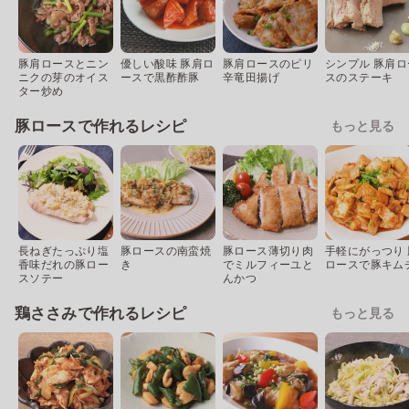
豚肩ロースとニン
優しい酸味 豚肩ロ
豚肩ロースのピリ
シンプル 豚肩ロ
ニクの芽のオイス
ースで黒酢酢豚
辛竜田揚げ
スのステーキ
ター炒め
豚ロースで作れるレシピ
もっと見る
長ねぎたっぷり塩
豚ロースの南蛮焼
豚ロース薄切り肉
手軽にがっつり 
香味だれの豚ロー
き
でミルフィーユと
ロースで豚キム
スソテー
んかつ
鶏ささみで作れるレシピ
もっと見る