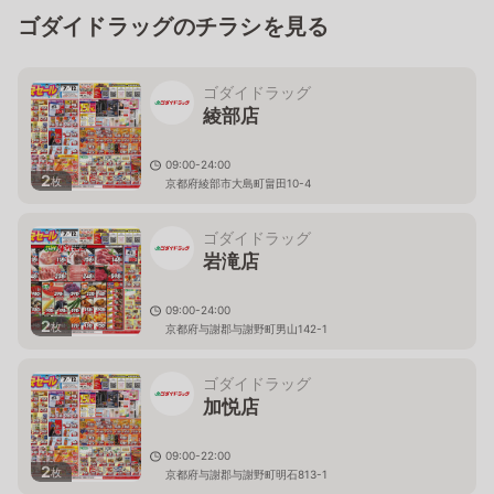
ゴダイドラッグのチラシを見る
ゴダイドラッグ
綾部店
09:00-24:00
2
枚
京都府綾部市大島町畠田10-4
ゴダイドラッグ
岩滝店
09:00-24:00
2
枚
京都府与謝郡与謝野町男山142-1
ゴダイドラッグ
加悦店
09:00-22:00
2
枚
京都府与謝郡与謝野町明石813-1