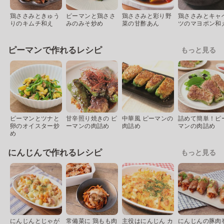
鶏ささみときゅう
ピーマンと鶏ささ
鶏ささみと彩り野
鶏ささみとキャ
りのキムチ和え
みのみそ炒め
菜の甘酢あん
ツのマヨポン和
ピーマンで作れるレシピ
もっと見る
ピーマンとツナと
甘辛照り焼きの ピ
中華風 ピーマンの
詰めて簡単！ピ
卵のオイスター炒
ーマンの肉詰め
肉詰め
マンの肉詰め
め
にんじんで作れるレシピ
もっと見る
にんじんとじゃが
常備菜に 鶏もも肉
主役はにんじん カ
にんじんの豚肉