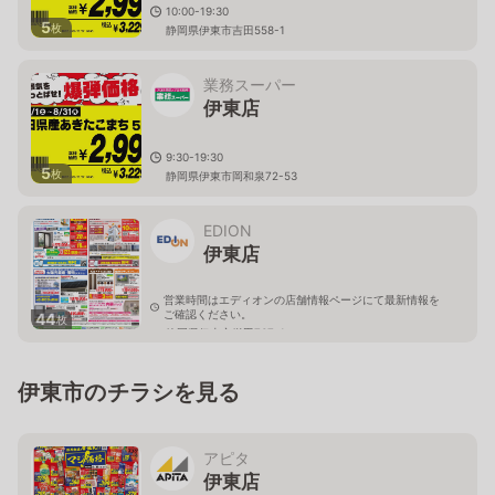
10:00-19:30
5
枚
静岡県伊東市吉田558-1
業務スーパー
伊東店
9:30-19:30
5
枚
静岡県伊東市岡和泉72-53
EDION
伊東店
営業時間はエディオンの店舗情報ページにて最新情報を
ご確認ください。
44
枚
静岡県伊東市鎌田767-1
伊東市のチラシを見る
アピタ
伊東店