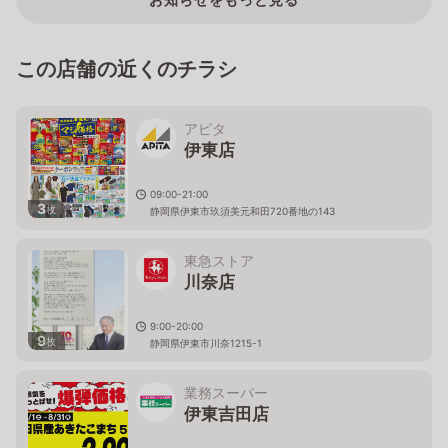
この店舗の近くのチラシ
アピタ
伊東店
09:00-21:00
3
枚
静岡県伊東市玖須美元和田720番地の143
東急ストア
川奈店
9:00-20:00
9
枚
静岡県伊東市川奈1215-1
業務スーパー
伊東吉田店