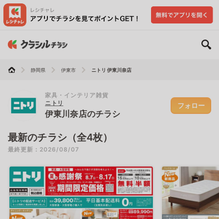
静岡県
伊東市
ニトリ 伊東川奈店
家具・インテリア雑貨
ニトリ
フォロー
伊東川奈店のチラシ
最新のチラシ（全4枚）
最終更新：2026/08/07