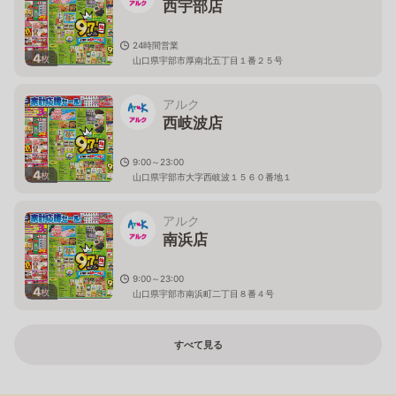
西宇部店
24時間営業
4
枚
山口県宇部市厚南北五丁目１番２５号
アルク
西岐波店
9:00～23:00
4
枚
山口県宇部市大字西岐波１５６０番地１
アルク
南浜店
9:00～23:00
4
枚
山口県宇部市南浜町二丁目８番４号
すべて見る