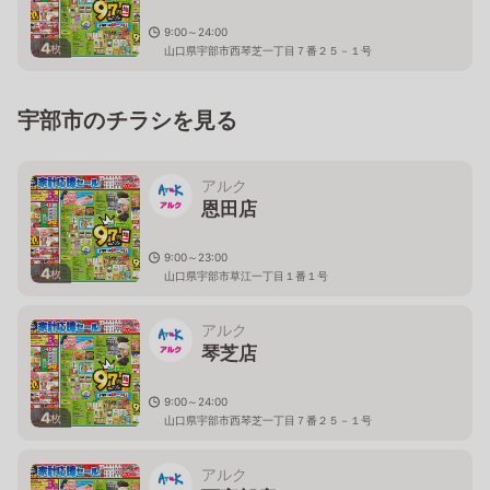
9:00～24:00
4
枚
山口県宇部市西琴芝一丁目７番２５－１号
宇部市のチラシを見る
アルク
恩田店
9:00～23:00
4
枚
山口県宇部市草江一丁目１番１号
アルク
琴芝店
9:00～24:00
4
枚
山口県宇部市西琴芝一丁目７番２５－１号
アルク