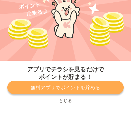
今すぐアプリをダウンロードする
アプリでチラシを見るだけで
ポイントが貯まる！
無料アプリでポイントを貯める
プライバシーポリシー
利用規約
運営会社
サービスに関してのお問い合わせ
チラシ掲載をお考えの方
とじる
Copyright© Kurashiru, Inc. All Rights Reserved.