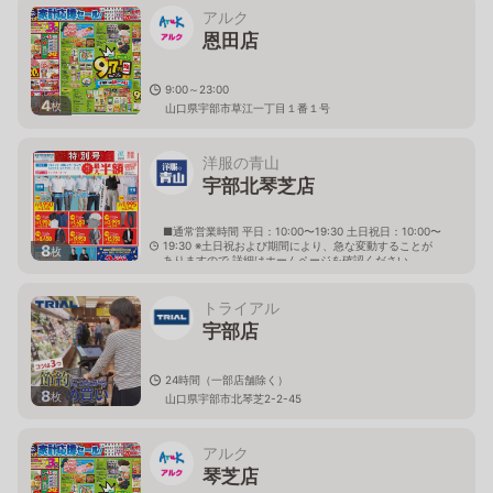
アルク
恩田店
9:00～23:00
4
枚
山口県宇部市草江一丁目１番１号
洋服の青山
宇部北琴芝店
■通常営業時間 平日：10:00〜19:30 土日祝日：10:00〜
19:30 ※土日祝および期間により、急な変動することが
8
枚
ありますので 詳細はホームページを確認ください
山口県宇部市北琴芝二丁目11番46号
トライアル
宇部店
24時間（一部店舗除く）
8
枚
山口県宇部市北琴芝2-2-45
アルク
琴芝店