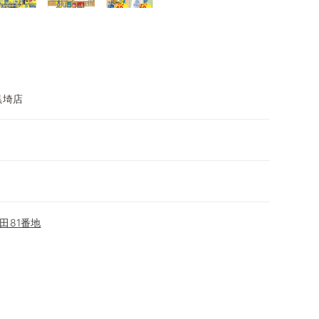
黒埼店
田81番地