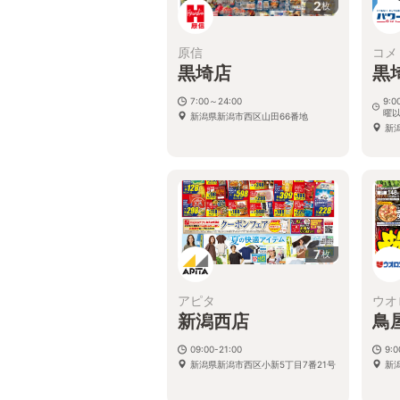
2
枚
原信
コメ
黒埼店
黒
7:00～24:00
9:0
曜
新潟県新潟市西区山田66番地
新
7
枚
アピタ
ウオ
新潟西店
鳥
09:00-21:00
9:
新潟県新潟市西区小新5丁目7番21号
新