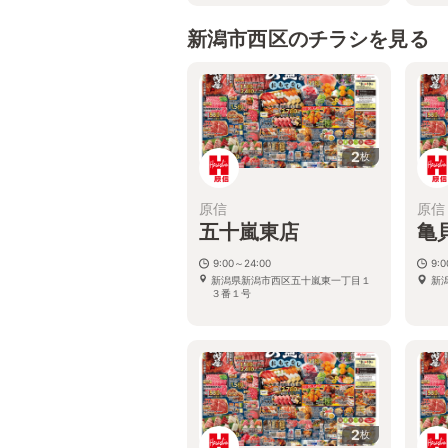
新潟市西区のチラシを見る
2
枚
原信
原信
五十嵐東店
亀
9:00～24:00
9:
新潟県新潟市西区五十嵐東一丁目１
新
３番１号
2
枚