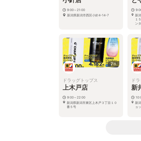
9:00～21:00
9:
新潟県新潟市西区小針4-14-7
新
１
ン
7
枚
ドラッグトップス
ドラ
上木戸店
新
9:00～22:00
10:
新潟県新潟市東区上木戸３丁目１０
新潟
番５号
ョ