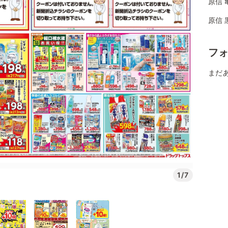
原信 
原信 
フ
まだ
1/7