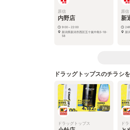
原信
原信
内野店
新
9:00～22:00
2
新潟県新潟市西区五十嵐中島5-18-
新
58
ドラッグトップスのチラシ
7
枚
ドラッグトップス
ドラ
小針店
と