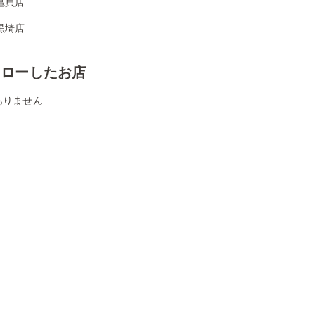
亀貝店
黒埼店
ォローしたお店
ありません