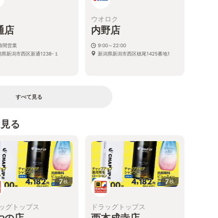
ウオロク
通店
内野店
4時間営業
9:00～22:00
潟県新潟市西区新通1238-１
新潟県新潟市西区槙尾1425番地1
すべて見る
を見る
7
7
枚
枚
ッグトップス
ドラッグトップス
やの店
西本成寺店