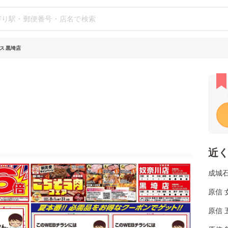
ス 黒埼店
近
成城石
原信 
原信 