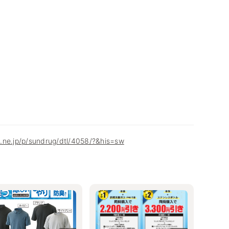
.ne.jp/p/sundrug/dtl/4058/?&his=sw