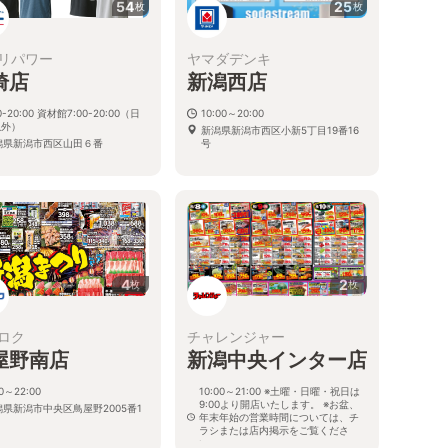
54
25
枚
枚
リパワー
ヤマダデンキ
埼店
新潟西店
0-20:00 資材館7:00-20:00（日
10:00～20:00
以外）
新潟県新潟市西区小新5丁目19番16
潟県新潟市西区山田６番
号
4
2
枚
枚
ロク
チャレンジャー
屋野南店
新潟中央インター店
00～22:00
10:00～21:00 ※土曜・日曜・祝日は
9:00より開店いたします。 ※お盆、
潟県新潟市中央区鳥屋野2005番1
年末年始の営業時間については、チ
ラシまたは店内掲示をご覧くださ
い。