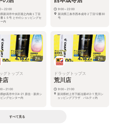
00～22:00
9:00～22:00
潟県新潟市中央区堀之内南１丁目
新潟県三条市西本成寺２丁目12番30
５番１５号 とやのショッピングセ
号
ター内
7
7
枚
枚
ッグトップス
ドラッグトップス
井店
荒川店
00～21:00
9:00～21:00
県妙高市中川4-21 原信・新井シ
新潟県村上市下鍛冶屋412-1 荒川シ
ッピングセンター内
ョッピングプラザ パルティ内
すべて見る